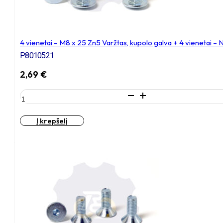
4 vienetai – M8 x 25 Zn5 Varžtas, kupolo galva + 4 vienetai –
P8010521
2,69
€
produkto
kiekis:
4
Į krepšelį
vienetai
–
M8
x
25
Zn5
Varžtas,
kupolo
galva
+