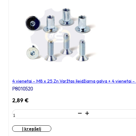
16
Zn
Varžtas
įleidžiama
galva
+
4
vienetai
–
NT
M8
x
16
4 vienetai – M8 x 25 Zn Varžtas įleidžiama galva + 4 vienetai 
Zn
T-
P8010520
formos
veržlė
2,89
€
produkto
kiekis:
4
Į krepšelį
vienetai