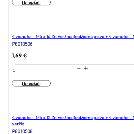
Į krepšelį
vienetai
–
M6
x
20
Zn
4 vienetai – M6 x 16 Zn Varžtas įleidžiama galva + 4 vienetai 
Varžtas
P8010506
įleidžiama
galva,
1,69
€
cinkuotas
produkto
kiekis:
4
Į krepšelį
vienetai
–
M6
x
16
Zn
4 vienetai – M6 x 12 Zn Varžtas įleidžiama galva + 4 vieneta
Varžtas
veržlė
įleidžiama
P8010508
galva