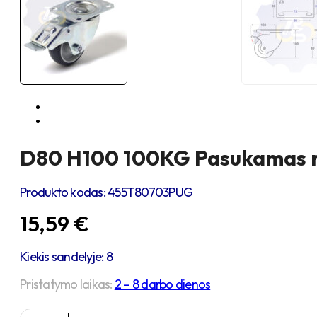
D80 H100 100KG Pasukamas rat
Produkto kodas:
455T80703PUG
15,59
€
Kiekis sandelyje: 8
Pristatymo laikas:
2 – 8 darbo dienos
produkto