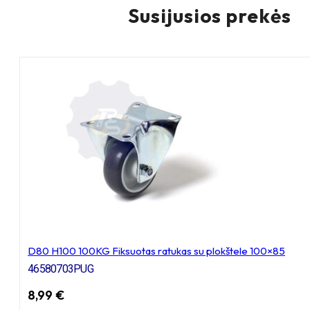
Susijusios prekės
D80 H100 100KG Fiksuotas ratukas su plokštele 100×85
46580703PUG
8,99
€