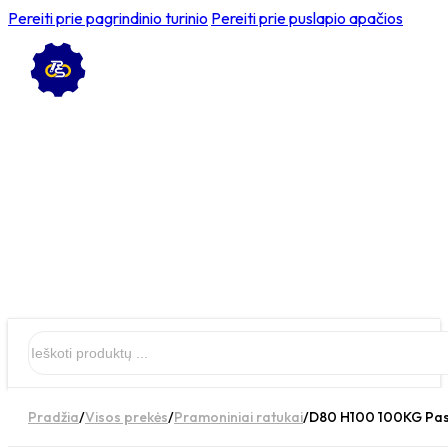
Pereiti prie pagrindinio turinio
Pereiti prie puslapio apačios
Ieškoti
Pradžia
/
Visos prekės
/
Pramoniniai ratukai
/
D80 H100 100KG Pasu