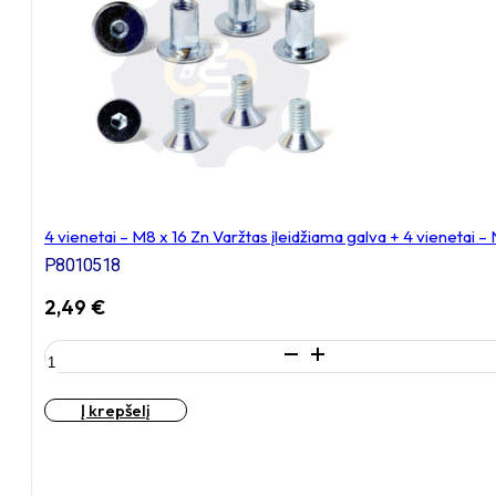
Varžtas
įleidžiama
galva
+
4
vienetai
–
NEM8x10
Įkalama
veržlė
4 vienetai – M8 x 16 Zn Varžtas įleidžiama galva + 4 vienetai 
P8010518
2,49
€
produkto
kiekis:
4
Į krepšelį
vienetai
–
M8
x