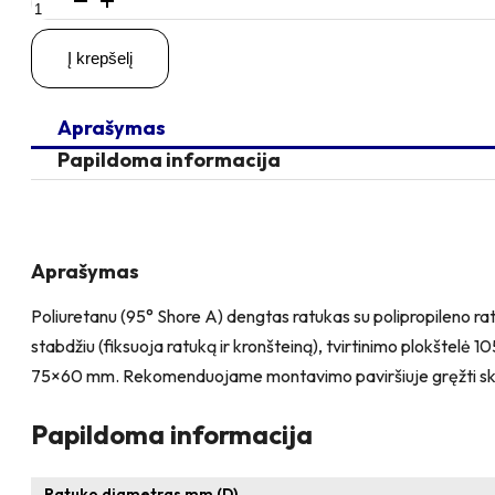
kiekis:
D80
Į krepšelį
H100
100KG
Pasukamas
Aprašymas
ratukas
su
Papildoma informacija
stabdžiu,
su
plokštele
105x80
Aprašymas
Poliuretanu (95° Shore A) dengtas ratukas su polipropileno ratl
stabdžiu (fiksuoja ratuką ir kronšteiną), tvirtinimo plokštelė
75×60 mm. Rekomenduojame montavimo paviršiuje gręžti sk
Papildoma informacija
Ratuko diametras mm (D)