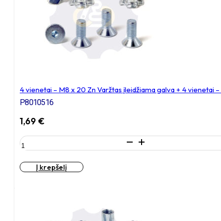
įleidžiama
galva
+
4
vienetai
–
N8S
Veržlė
4 vienetai – M8 x 20 Zn Varžtas įleidžiama galva + 4 vienetai
P8010516
1,69
€
produkto
kiekis:
4
Į krepšelį
vienetai
–
M8
x
20
Zn