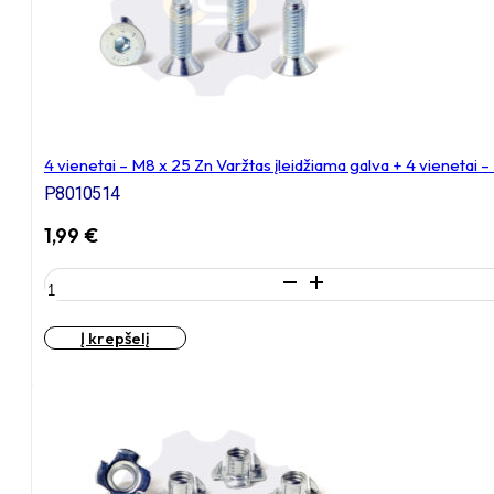
cinkuotas
4 vienetai – M8 x 25 Zn Varžtas įleidžiama galva + 4 vienetai 
P8010514
1,99
€
produkto
kiekis:
4
Į krepšelį
vienetai
–
M8
x
25
Zn
Varžtas