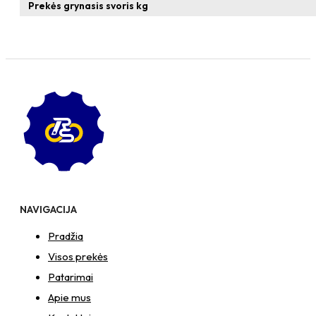
formos
Prekės grynasis svoris kg
veržlė
NAVIGACIJA
Pradžia
Visos prekės
Patarimai
Apie mus