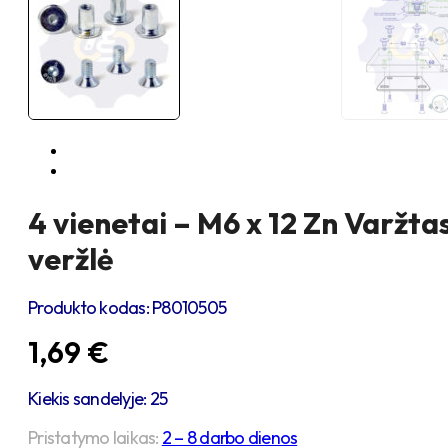
4 vienetai – M6 x 12 Zn Varžta
veržlė
Produkto kodas:
P8010505
1,69
€
Kiekis sandelyje: 25
Pristatymo laikas:
2 – 8 darbo dienos