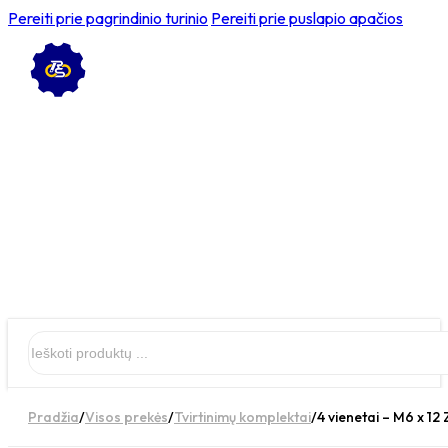
Pereiti prie pagrindinio turinio
Pereiti prie puslapio apačios
Ieškoti
Pradžia
/
Visos prekės
/
Tvirtinimų komplektai
/
4 vienetai – M6 x 12