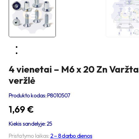
4 vienetai – M6 x 20 Zn Varžta
veržlė
Produkto kodas:
P8010507
1,69
€
Kiekis sandelyje: 25
Pristatymo laikas:
2 – 8 darbo dienos