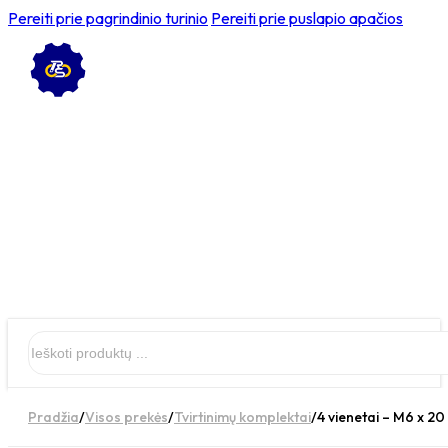
Pereiti prie pagrindinio turinio
Pereiti prie puslapio apačios
Ieškoti
Pradžia
/
Visos prekės
/
Tvirtinimų komplektai
/
4 vienetai – M6 x 20