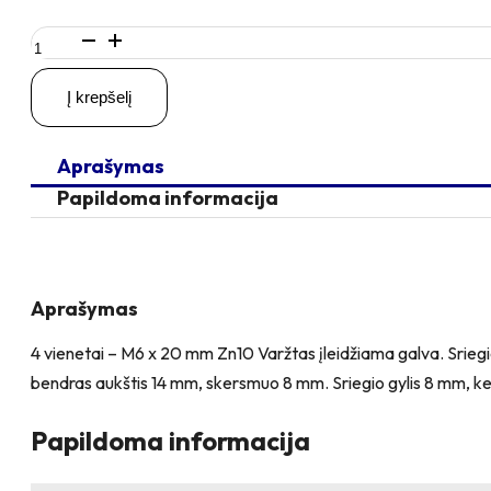
produkto
kiekis:
4
Į krepšelį
vienetai
–
M6
Aprašymas
x
20
Papildoma informacija
Zn
Varžtas
įleidžiama
galva
+
Aprašymas
4
vienetai
4 vienetai – M6 x 20 mm Zn10 Varžtas įleidžiama galva. Sriegio
–
bendras aukštis 14 mm, skersmuo 8 mm. Sriegio gylis 8 mm, ke
NTM6
x
12
Papildoma informacija
Zn
T-