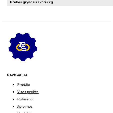
formos
Prekės grynasis svoris kg
veržlė
NAVIGACIJA
Pradžia
Visos prekės
Patarimai
Apie mus