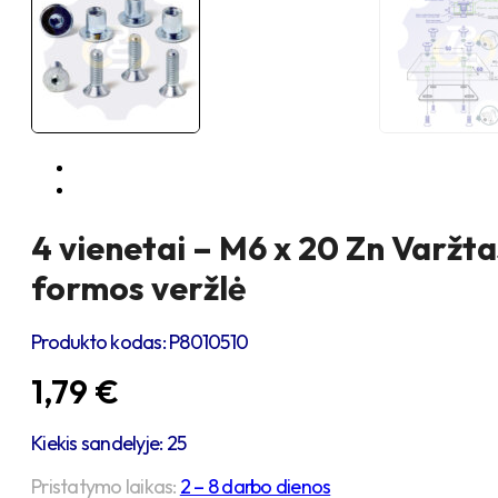
4 vienetai – M6 x 20 Zn Varžta
formos veržlė
Produkto kodas:
P8010510
1,79
€
Kiekis sandelyje: 25
Pristatymo laikas:
2 – 8 darbo dienos