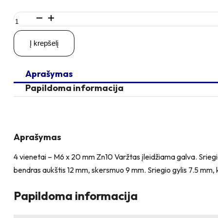
produkto
kiekis:
4
Į krepšelį
vienetai
–
M6
Aprašymas
x
20
Papildoma informacija
Zn
Varžtas
įleidžiama
galva
+
Aprašymas
4
vienetai
4 vienetai – M6 x 20 mm Zn10 Varžtas įleidžiama galva. Sriegi
–
bendras aukštis 12 mm, skersmuo 9 mm. Sriegio gylis 7.5 mm, 
NTM6
x
10
Papildoma informacija
mm
Zn