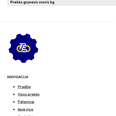
T-
Prekės grynasis svoris kg
formos
veržlė
NAVIGACIJA
Pradžia
Visos prekės
Patarimai
Apie mus