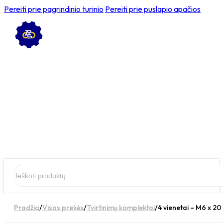
Pereiti prie pagrindinio turinio
Pereiti prie puslapio apačios
Ieškoti
Pradžia
/
Visos prekės
/
Tvirtinimų komplektai
/
4 vienetai – M6 x 2