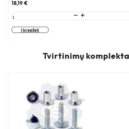
18,19
€
produkto
kiekis:
D75
Į krepšelį
H100
45KG
Fiksuotas
ratukas
Tvirtinimų komplekta
su
plokštele
60x60