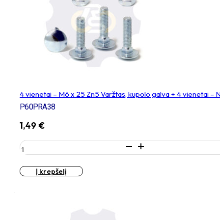
kupolo
galva
+
4
vienetai
–
NTM6
x
10
4 vienetai – M6 x 25 Zn5 Varžtas, kupolo galva + 4 vienetai – 
mm
Zn
P60PRA38
T-
1,49
€
formos
veržlė
produkto
kiekis:
4
Į krepšelį
vienetai
–
M6
x
25