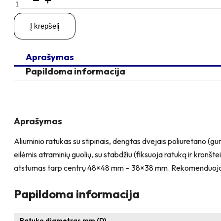
kiekis:
D75
Į krepšelį
H100
45KG
Pasukamas
Aprašymas
ratukas
su
Papildoma informacija
stabdžiu,
su
plokštele
60x60
Aprašymas
Aliuminio ratukas su stipinais, dengtas dvejais poliuretano (gu
eilėmis atraminių guolių, su stabdžiu (fiksuoja ratuką ir kronšt
atstumas tarp centrų 48×48 mm – 38×38 mm. Rekomenduojame
Papildoma informacija
Ratuko diametras mm (D)