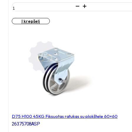
produkto
kiekis:
D75
Į krepšelį
A8
45KG
Guma
dengtas
ratukas
D75 H100 45KG Fiksuotas ratukas su plokštele 60×60
26375708ASP