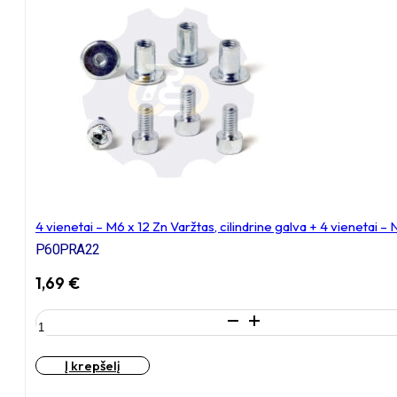
20
Zn
Varžtas,
cilindrine
galva
+
4
vienetai
–
NEM6x9
Įkalama
veržlė
4 vienetai – M6 x 12 Zn Varžtas, cilindrine galva + 4 vienetai 
P60PRA22
1,69
€
produkto
kiekis:
4
Į krepšelį
vienetai
–