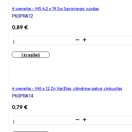
20
formos
Zn
veržlė
4 vienetai – MS 4.2 x 19 Sw Savisriegis, juodas
Varžtas,
P60PRA12
cilindrine
galva
0,89
€
+
4
produkto
vienetai
kiekis:
–
4
NTM6
Į krepšelį
vienetai
x
–
10
MS
mm
4.2
Zn
x
T-
19
4 vienetai – M6 x 12 Zn Varžtas, cilindrine galva, cinkuotas
formos
Sw
veržlė
P60PRA14
Savisriegis,
juodas
0,79
€
produkto
kiekis:
4