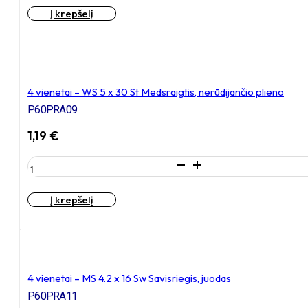
4
Į krepšelį
vienetai
–
WS
5
x
20
4 vienetai – WS 5 x 30 St Medsraigtis, nerūdijančio plieno
Zn
P60PRA09
Medsraigtis,
cinkuotas
1,19
€
produkto
kiekis:
4
Į krepšelį
vienetai
–
WS
5
x
30
4 vienetai – MS 4.2 x 16 Sw Savisriegis, juodas
St
P60PRA11
Medsraigtis,