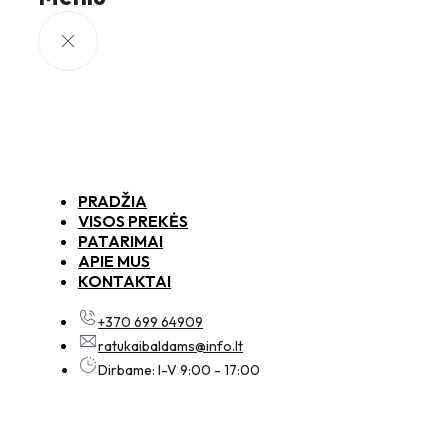
PRADŽIA
VISOS PREKĖS
PATARIMAI
APIE MUS
KONTAKTAI
+370 699 64909
ratukaibaldams@info.lt
Dirbame: I-V 9:00 - 17:00