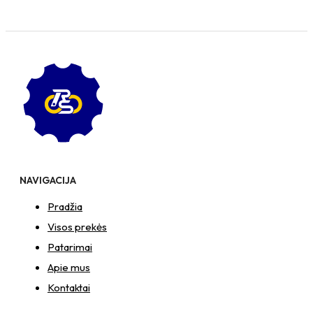
3.5
x
25
Sw
Medsraigtis,
juodas
NAVIGACIJA
Pradžia
Visos prekės
Patarimai
Apie mus
Kontaktai