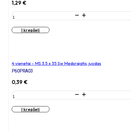
1,29
€
cinkuotas
produkto
kiekis:
4
Į krepšelį
vienetai
–
M6
x
12
Zn
4 vienetai – MS 3.5 x 35 Sw Medsraigtis, juodas
Varžtas,
P60PRA03
cilindrine
galva
0,39
€
+
4
produkto
vienetai
kiekis:
–
4
NEM6x9
Į krepšelį
vienetai
Įkalama
–
veržlė
MS
3.5