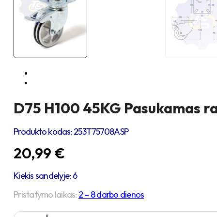
D75 H100 45KG Pasukamas ratu
Produkto kodas:
253T75708ASP
20,99
€
Kiekis sandelyje: 6
Pristatymo laikas:
2 – 8 darbo dienos
produkto