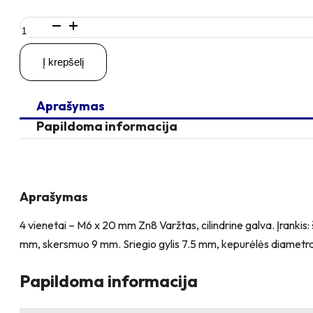
produkto
kiekis:
4
Į krepšelį
vienetai
–
M6
Aprašymas
x
20
Papildoma informacija
Zn
Varžtas,
cilindrine
galva
+
Aprašymas
4
vienetai
4 vienetai – M6 x 20 mm Zn8 Varžtas, cilindrine galva. Įranki
–
mm, skersmuo 9 mm. Sriegio gylis 7.5 mm, kepurėlės diametras
NTM6
x
10
Papildoma informacija
mm
Zn