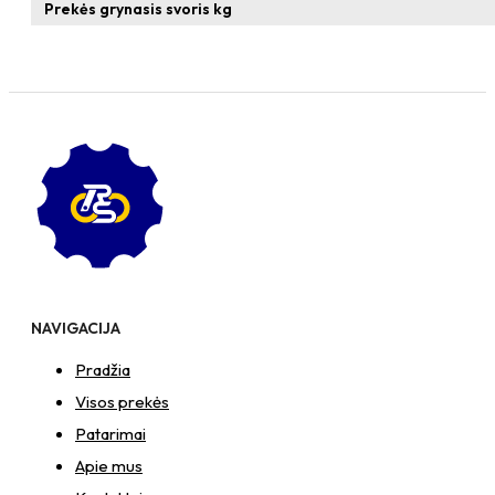
T-
Prekės grynasis svoris kg
formos
veržlė
NAVIGACIJA
Pradžia
Visos prekės
Patarimai
Apie mus