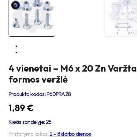
4 vienetai – M6 x 20 Zn Varžta
formos veržlė
Produkto kodas:
P60PRA28
1,89
€
Kiekis sandelyje: 25
Pristatymo laikas:
2 – 8 darbo dienos