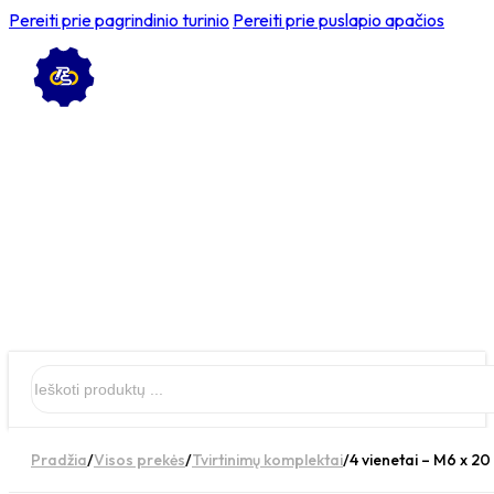
Pereiti prie pagrindinio turinio
Pereiti prie puslapio apačios
Ieškoti
Pradžia
/
Visos prekės
/
Tvirtinimų komplektai
/
4 vienetai – M6 x 20