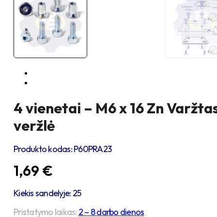
4 vienetai – M6 x 16 Zn Varžta
veržlė
Produkto kodas:
P60PRA23
1,69
€
Kiekis sandelyje: 25
Pristatymo laikas:
2 – 8 darbo dienos