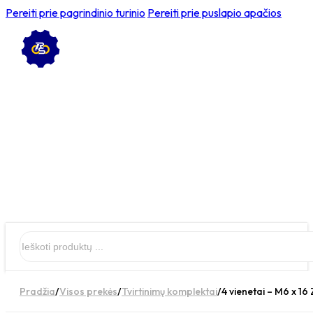
Pereiti prie pagrindinio turinio
Pereiti prie puslapio apačios
Ieškoti
Pradžia
/
Visos prekės
/
Tvirtinimų komplektai
/
4 vienetai – M6 x 16