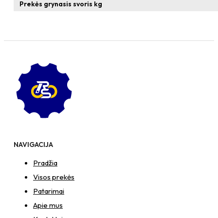
formos
Prekės grynasis svoris kg
veržlė
NAVIGACIJA
Pradžia
Visos prekės
Patarimai
Apie mus