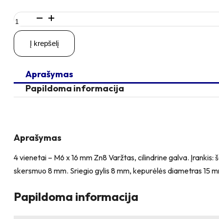
produkto
kiekis:
4
Į krepšelį
vienetai
–
M6
Aprašymas
x
16
Papildoma informacija
Zn
Varžtas,
cilindrine
galva
+
Aprašymas
4
vienetai
4 vienetai – M6 x 16 mm Zn8 Varžtas, cilindrine galva. Įrankis
–
skersmuo 8 mm. Sriegio gylis 8 mm, kepurėlės diametras 15 mm
NTM6
x
12
Papildoma informacija
Zn
T-