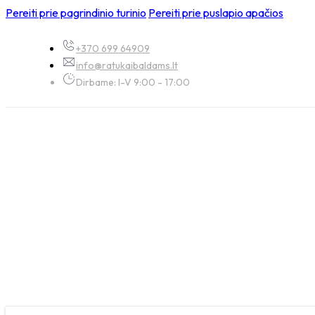
Pereiti prie pagrindinio turinio
Pereiti prie puslapio apačios
+370 699 64909
info@ratukaibaldams.lt
Dirbame: I-V 9:00 - 17:00