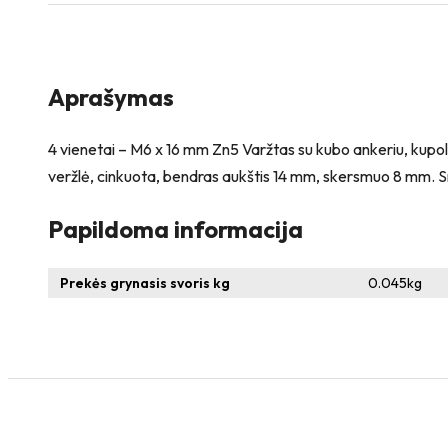
Varžtas,
kupolo
galva
+
4
Aprašymas
vienetai
–
NTM6
4 vienetai – M6 x 16 mm Zn5 Varžtas su kubo ankeriu, kupol
x
veržlė, cinkuota, bendras aukštis 14 mm, skersmuo 8 mm. Sr
12
Zn
Papildoma informacija
T-
formos
veržlė
Prekės grynasis svoris kg
0.045
kg