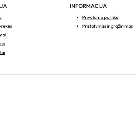
IJA
INFORMACIJA
a
Privatumo politika
prekės
Pristatymas ir grąžinimas
mai
mus
tai