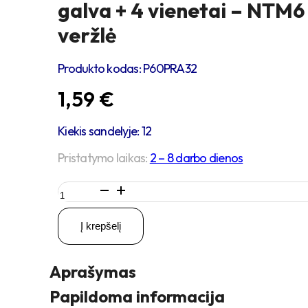
galva + 4 vienetai – NTM6
veržlė
Produkto kodas:
P60PRA32
1,59
€
Kiekis sandelyje: 12
Pristatymo laikas:
2 – 8 darbo dienos
produkto
kiekis:
4
Į krepšelį
vienetai
–
M6
Aprašymas
x
16
Papildoma informacija
Zn5