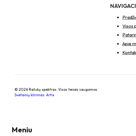
NAVIGAC
Pradži
Visos 
Patari
Apie 
Kontak
© 2026 Ratukų spektras. Visos teisės saugomos.
Svetainių kūrimas
:
Artix
Meniu