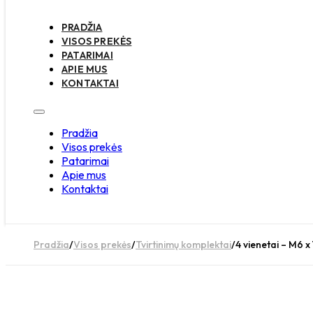
PRADŽIA
VISOS PREKĖS
PATARIMAI
APIE MUS
KONTAKTAI
Pradžia
Visos prekės
Patarimai
Apie mus
Kontaktai
Pradžia
/
Visos prekės
/
Tvirtinimų komplektai
/
4 vienetai – M6 x