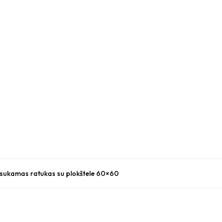
ukamas ratukas su plokštele 60×60