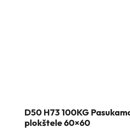
D50 H73 100KG Pasukamas
plokštele 60×60