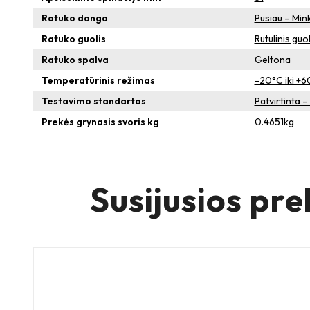
Ratuko danga
Pusiau – Min
Ratuko guolis
Rutulinis guol
Ratuko spalva
Geltona
Temperatūrinis režimas
-20°C iki +
Testavimo standartas
Patvirtinta 
Prekės grynasis svoris kg
0.4651
kg
Susijusios pre