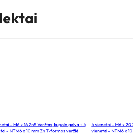
žiu,
lektai
tele
60
netai – M6 x 16 Zn5 Varžtas, kupolo galva + 4
4 vienetai – M6 x 20 
etai – NTM6 x 10 mm Zn T-formos veržlė
vienetai – NTM6 x 1