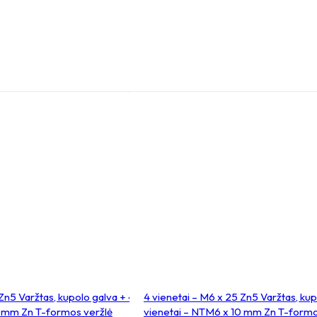
Zn5 Varžtas, kupolo galva + 4
4 vienetai – M6 x 25 Zn5 Varžtas, kup
0 mm Zn T-formos veržlė
vienetai – NTM6 x 10 mm Zn T-formo