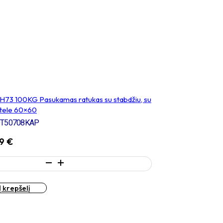
H73 100KG Pasukamas ratukas su stabdžiu, su
štele 60×60
T50708KAP
49
€
ukto
s:
Į krepšelį
KG
ukamas
kas