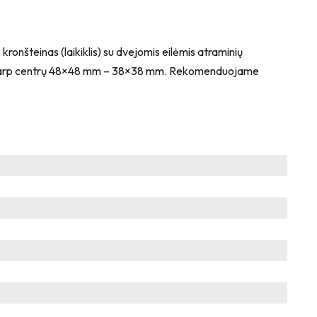
ronšteinas (laikiklis) su dvejomis eilėmis atraminių
tumas tarp centrų 48×48 mm – 38×38 mm. Rekomenduojame