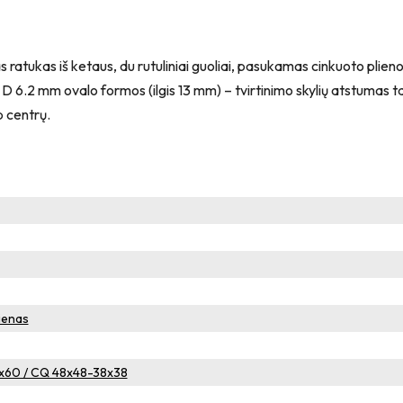
tukas iš ketaus, du rutuliniai guoliai, pasukamas cinkuoto plieno k
s – D 6.2 mm ovalo formos (ilgis 13 mm) – tvirtinimo skylių ats
 centrų.
ienas
0x60 / CQ 48x48-38x38