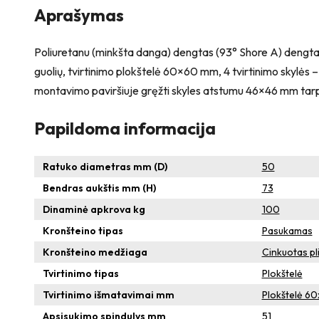
Aprašymas
Poliuretanu (minkšta danga) dengtas (93° Shore A) dengtas ra
guolių, tvirtinimo plokštelė 60×60 mm, 4 tvirtinimo skylė
montavimo paviršiuje gręžti skyles atstumu 46×46 mm tarp
Papildoma informacija
Ratuko diametras mm (D)
50
Bendras aukštis mm (H)
73
Dinaminė apkrova kg
100
Kronšteino tipas
Pasukamas
Kronšteino medžiaga
Cinkuotas pl
Tvirtinimo tipas
Plokštelė
Tvirtinimo išmatavimai mm
Plokštelė 6
Apsisukimo spindulys mm
51