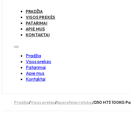
PRADŽIA
VISOS PREKĖS
PATARIMAI
APIE MUS
KONTAKTAI
Pradžia
Visos prekės
Patarimai
Apie mus
Kontaktai
Pradžia
/
Visos prekės
/
Aparatiniai ratukai
/
D50 H73 100KG Pas