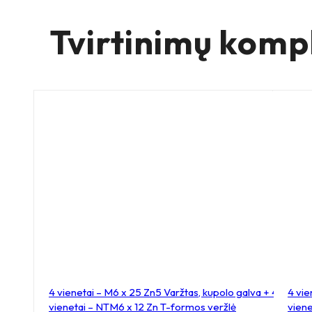
su
stabd
Tvirtinimų komp
su
plokš
60x
4 vienetai – M6 x 25 Zn5 Varžtas, kupolo galva + 4
4 vie
vienetai – NTM6 x 12 Zn T-formos veržlė
vien