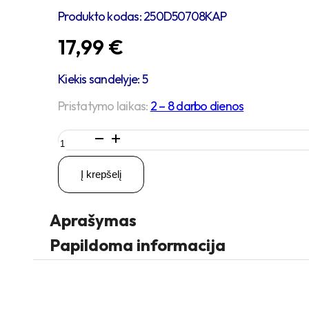
Produkto kodas:
250D50708KAP
17,99
€
Kiekis sandelyje: 5
Pristatymo laikas:
2 – 8 darbo dienos
produkto
kiekis:
D50
Į krepšelį
H73
100KG
Pasukamas
Aprašymas
ratukas
su
Papildoma informacija
plokštele
60x60