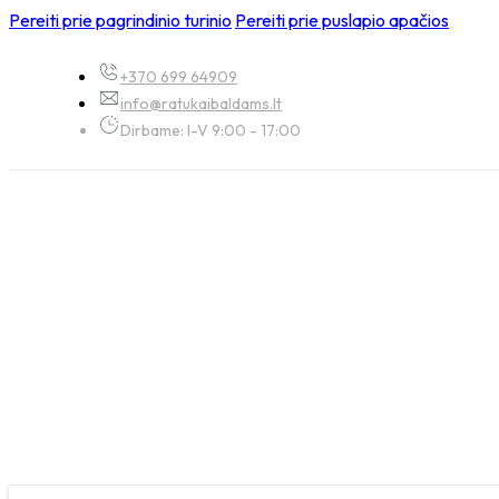
Pereiti prie pagrindinio turinio
Pereiti prie puslapio apačios
+370 699 64909
info@ratukaibaldams.lt
Dirbame: I-V 9:00 - 17:00