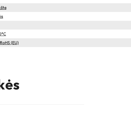
kšta
is
60°C
– RoHS (EU)
kės