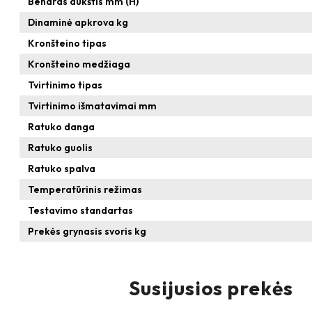
Bendras aukštis mm (H)
Dinaminė apkrova kg
Kronšteino tipas
Kronšteino medžiaga
Tvirtinimo tipas
Tvirtinimo išmatavimai mm
Ratuko danga
Ratuko guolis
Ratuko spalva
Temperatūrinis režimas
Testavimo standartas
Prekės grynasis svoris kg
Susijusios prekės