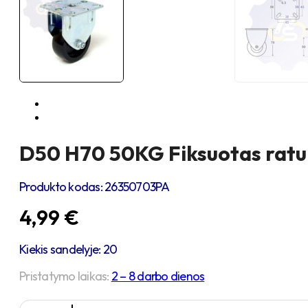
D50 H70 50KG Fiksuotas ratuk
Produkto kodas:
26350703PA
4,99
€
Kiekis sandelyje: 20
Pristatymo laikas:
2 – 8 darbo dienos
produkto