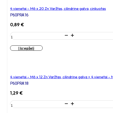
12
Zn
4 vienetai – M6 x 20 Zn Varžtas, cilindrine galva, cinkuotas
Varžtas,
P60PRA16
cilindrine
galva,
0,89
€
cinkuotas
produkto
kiekis:
4
Į krepšelį
vienetai
–
M6
x
20
Zn
4 vienetai – M6 x 12 Zn Varžtas, cilindrine galva + 4 vienetai
Varžtas,
P60PRA18
cilindrine
galva,
1,29
€
cinkuotas
produkto
kiekis:
4