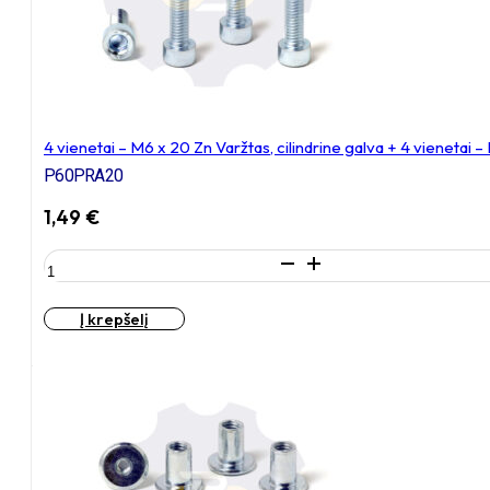
4
vienetai
–
N6S
Veržlė
4 vienetai – M6 x 20 Zn Varžtas, cilindrine galva + 4 vienetai
P60PRA20
1,49
€
produkto
kiekis:
4
Į krepšelį
vienetai
–
M6
x
20
Zn
Varžtas,
cilindrine