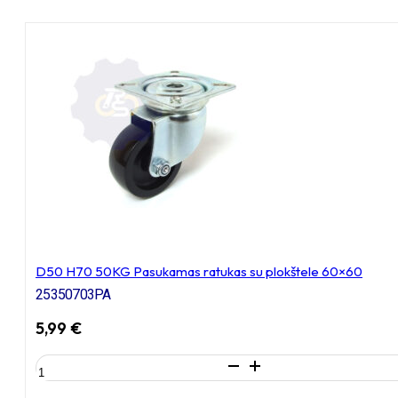
D50 H70 50KG Pasukamas ratukas su plokštele 60×60
25350703PA
5,99
€
produkto
kiekis: