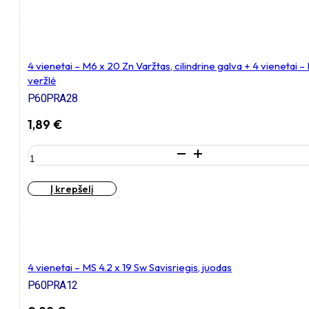
–
M6
x
12
Zn
4 vienetai – M6 x 20 Zn Varžtas, cilindrine galva + 4 vieneta
Varžtas,
veržlė
cilindrine
P60PRA28
galva
+
1,89
€
4
vienetai
produkto
–
kiekis:
NTM6
4
x
Į krepšelį
vienetai
10
–
mm
M6
Zn
x
T-
20
formos
Zn
veržlė
4 vienetai – MS 4.2 x 19 Sw Savisriegis, juodas
Varžtas,
P60PRA12
cilindrine
galva