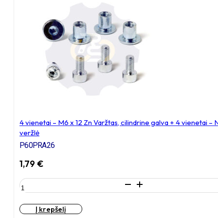
Zn
Varžtas,
cilindrine
galva
+
4
vienetai
–
NTM6
x
12
Zn
4 vienetai – M6 x 12 Zn Varžtas, cilindrine galva + 4 vieneta
T-
veržlė
formos
veržlė
P60PRA26
1,79
€
produkto
kiekis:
4
Į krepšelį
vienetai