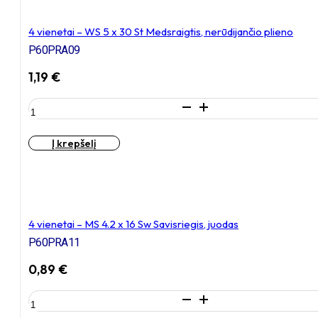
x
20
4 vienetai – WS 5 x 30 St Medsraigtis, nerūdijančio plieno
Zn
P60PRA09
Medsraigtis,
cinkuotas
1,19
€
produkto
kiekis:
4
Į krepšelį
vienetai
–
WS
5
x
30
4 vienetai – MS 4.2 x 16 Sw Savisriegis, juodas
St
P60PRA11
Medsraigtis,
nerūdijančio
0,89
€
plieno
produkto
kiekis: