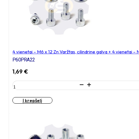
galva
+
4
vienetai
–
NEM6x9
Įkalama
veržlė
4 vienetai – M6 x 12 Zn Varžtas, cilindrine galva + 4 vienetai 
P60PRA22
1,69
€
produkto
kiekis:
4
Į krepšelį
vienetai
–
M6
x
12
Zn