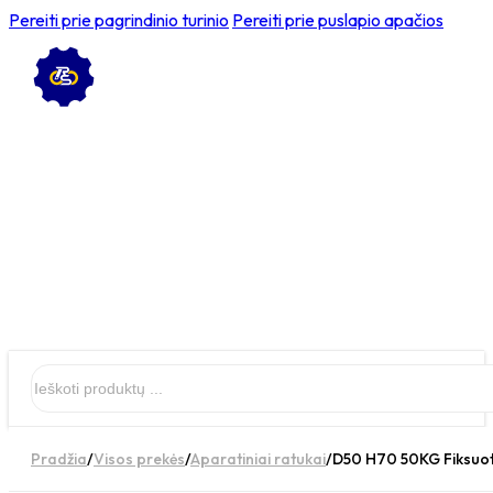
Pereiti prie pagrindinio turinio
Pereiti prie puslapio apačios
Ieškoti
Pradžia
/
Visos prekės
/
Aparatiniai ratukai
/
D50 H70 50KG Fiksuota