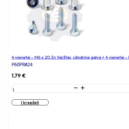
Varžtas,
cilindrine
galva
+
4
vienetai
–
NTM6
x
12
4 vienetai – M6 x 20 Zn Varžtas, cilindrine galva + 4 vienetai
Zn
T-
P60PRA24
formos
1,79
€
veržlė
produkto
kiekis:
4
Į krepšelį
vienetai
–
M6
x
20