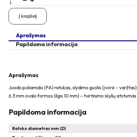
kiekis:
D50
Į krepšelį
H70
50KG
Fiksuotas
Aprašymas
ratukas
su
Papildoma informacija
plokštele
56x56
Aprašymas
Juodo poliamido (PA) ratukas, slydimo guolis (įvorė – varžtas),
6.3 mm ovalo formos (ilgis 10 mm) – tvirtinimo skylių atst
Papildoma informacija
Ratuko diametras mm (D)