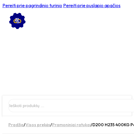
Pereiti prie pagrindinio turinio
Pereiti prie puslapio apačios
Ieškoti
Pradžia
/
Visos prekės
/
Pramoniniai ratukai
/
D200 H235 400KG Pas