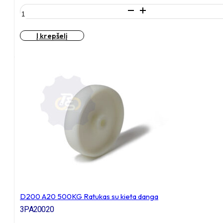
produkto
kiekis:
D200
Į krepšelį
H235
400KG
Fiksuotas
ratukas
su
plokštele
135x115
D200 A20 500KG Ratukas su kieta danga
3PA20020