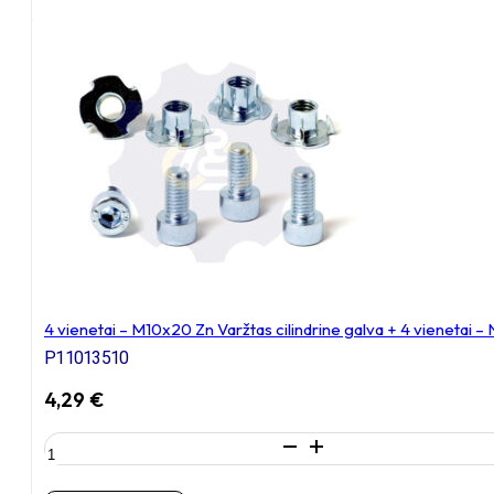
–
M10x20
Zn
Varžtas
cilindrine
galva,
cinkuotas
4 vienetai – M10x20 Zn Varžtas cilindrine galva + 4 vienetai –
P11013510
4,29
€
produkto
kiekis:
4