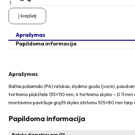
kiekis:
D200
Į krepšelį
H235
400KG
Pasukamas
Aprašymas
ratukas
su
Papildoma informacija
stabdžiu,
su
plokštele
135x110
Aprašymas
Baltas poliamido (PA) ratukas, slydimo guolis (įvorė), pasukamas
tvirtinimo plokštelė 135×110 mm, 4 tvirtinimo skylės – D 11 
montavimo paviršiuje gręžti skyles atstumu 105×80 mm tarp 
Papildoma informacija
Ratuko diametras mm (D)