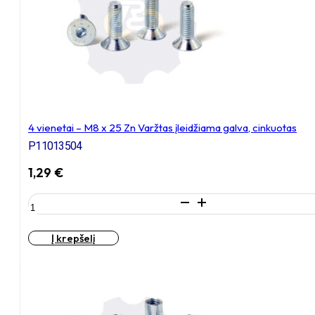
+
4
vienetai
–
N10S
Veržlė
4 vienetai – M8 x 25 Zn Varžtas įleidžiama galva, cinkuotas
P11013504
1,29
€
produkto
kiekis:
4
Į krepšelį
vienetai
–
M8
x
25
Zn