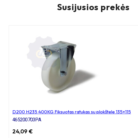
Susijusios prekės
D200 H235 400KG Fiksuotas ratukas su plokštele 135×115
465200703PA
24,09
€