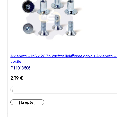
Varžtas
įleidžiama
galva,
cinkuotas
4 vienetai – M8 x 20 Zn Varžtas įleidžiama galva + 4 vienetai
veržlė
P11013506
2,19
€
produkto
kiekis:
4
Į krepšelį
vienetai
–
M8