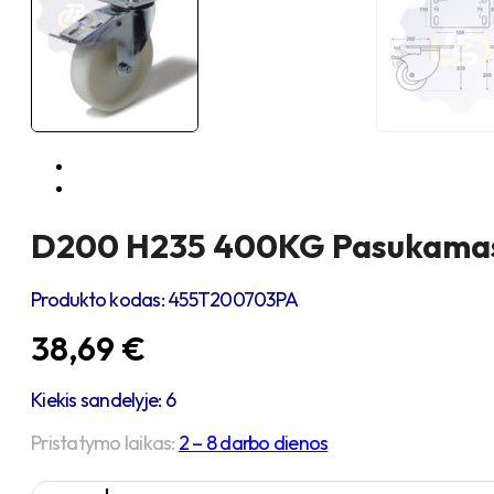
D200 H235 400KG Pasukamas ra
Produkto kodas:
455T200703PA
38,69
€
Kiekis sandelyje: 6
Pristatymo laikas:
2 – 8 darbo dienos
produkto