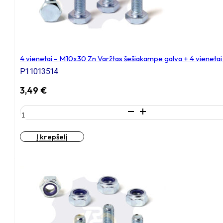
4 vienetai – M10x30 Zn Varžtas šešiakampe galva + 4 vienetai
P11013514
3,49
€
produkto
kiekis:
4
Į krepšelį
vienetai
–
M10x30
Zn
Varžtas
šešiakampe
galva
+
4