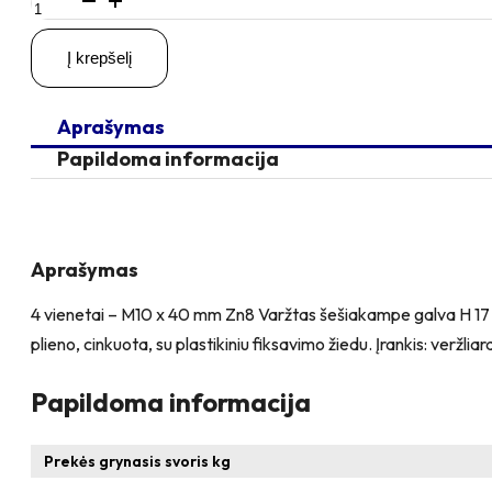
kiekis:
4
Į krepšelį
vienetai
–
M10x40
Aprašymas
Zn
Varžtas
Papildoma informacija
šešiakampe
galva
+
4
vienetai
Aprašymas
–
N10S
4 vienetai – M10 x 40 mm Zn8 Varžtas šešiakampe galva H 17 mm
Veržlė
plieno, cinkuota, su plastikiniu fiksavimo žiedu. Įrankis: veržliar
Papildoma informacija
Prekės grynasis svoris kg