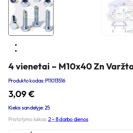
4 vienetai – M10x40 Zn Varžta
Produkto kodas:
P11013516
3,09
€
Kiekis sandelyje: 25
Pristatymo laikas:
2 – 8 darbo dienos
produkto