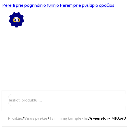
Pereiti prie pagrindinio turinio
Pereiti prie puslapio apačios
Ieškoti
Pradžia
/
Visos prekės
/
Tvirtinimų komplektai
/
4 vienetai – M10x40