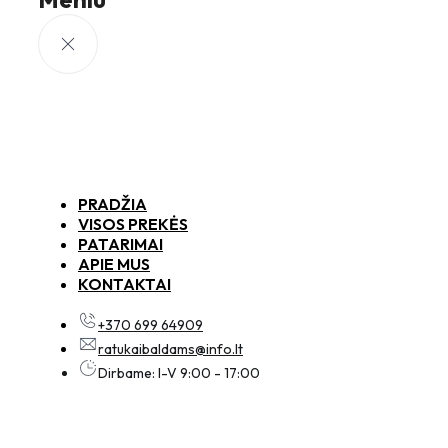
PRADŽIA
VISOS PREKĖS
PATARIMAI
APIE MUS
KONTAKTAI
+370 699 64909
ratukaibaldams@info.lt
Dirbame: I-V 9:00 - 17:00