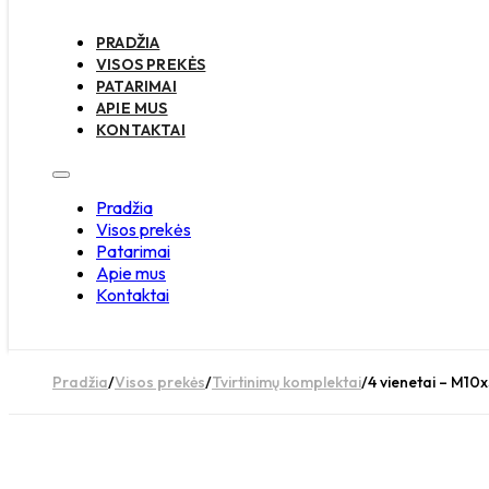
PRADŽIA
VISOS PREKĖS
PATARIMAI
APIE MUS
KONTAKTAI
Pradžia
Visos prekės
Patarimai
Apie mus
Kontaktai
Pradžia
/
Visos prekės
/
Tvirtinimų komplektai
/
4 vienetai – M10x