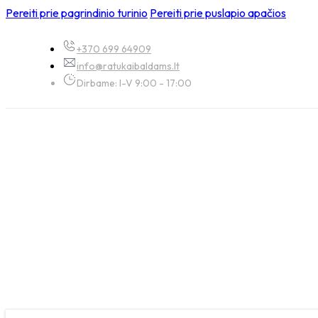
Pereiti prie pagrindinio turinio
Pereiti prie puslapio apačios
+370 699 64909
info@ratukaibaldams.lt
Dirbame: I-V 9:00 - 17:00