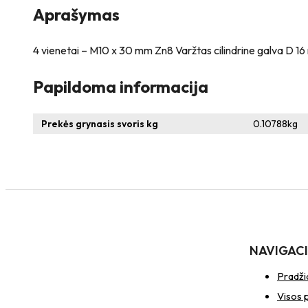
Aprašymas
4 vienetai – M10 x 30 mm Zn8 Varžtas cilindrine galva D 16
Papildoma informacija
Prekės grynasis svoris kg
0.10788
kg
NAVIGAC
Pradži
Visos 