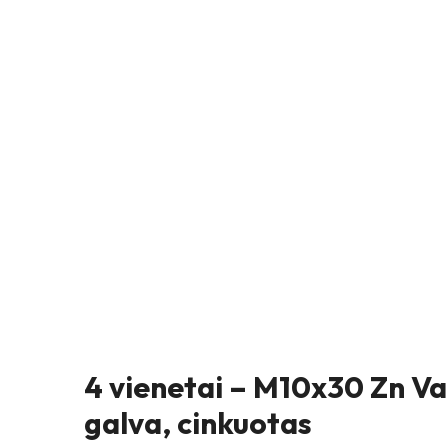
4 vienetai – M10x30 Zn Var
galva, cinkuotas