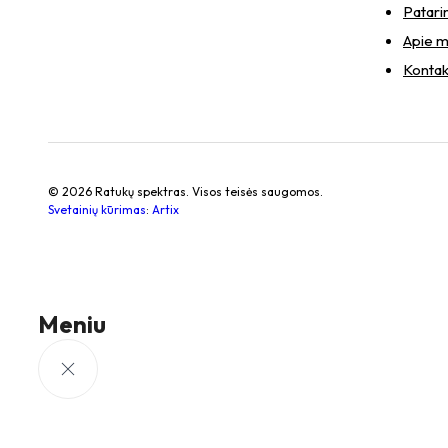
Patari
Apie 
Kontak
© 2026 Ratukų spektras. Visos teisės saugomos.
Svetainių kūrimas
:
Artix
Meniu