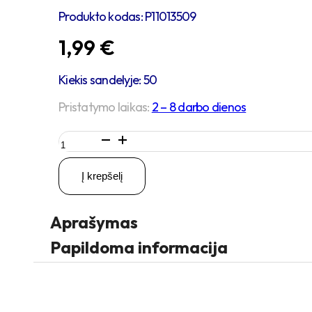
Produkto kodas:
P11013509
1,99
€
Kiekis sandelyje: 50
Pristatymo laikas:
2 – 8 darbo dienos
produkto
kiekis:
4
Į krepšelį
vienetai
–
M10x30
Aprašymas
Zn
Varžtas
Papildoma informacija
cilindrine
galva,
cinkuotas