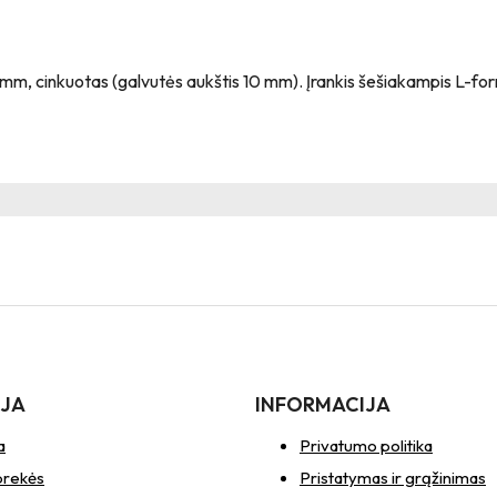
 mm, cinkuotas (galvutės aukštis 10 mm). Įrankis šešiakampis L-fo
IJA
INFORMACIJA
a
Privatumo politika
prekės
Pristatymas ir grąžinimas