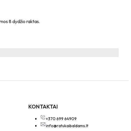
rmos 8 dydžio raktas.
KONTAKTAI
+370 699 64909
info@ratukaibaldams.lt