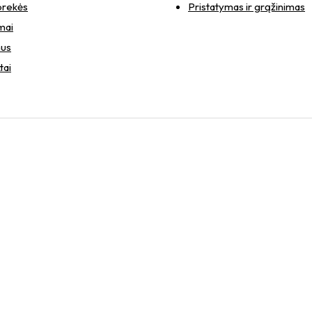
prekės
Pristatymas ir grąžinimas
mai
mus
tai