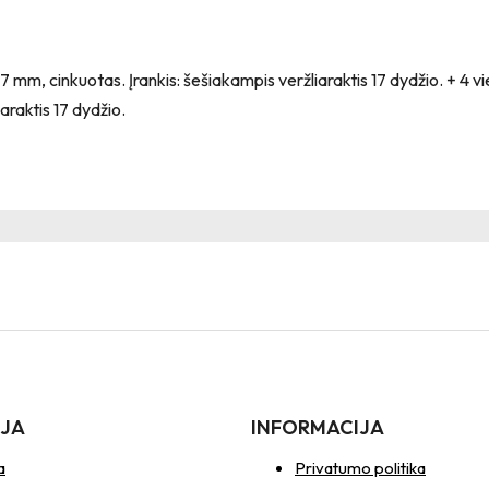
m, cinkuotas. Įrankis: šešiakampis veržliaraktis 17 dydžio. + 4 vi
iaraktis 17 dydžio.
IJA
INFORMACIJA
a
Privatumo politika