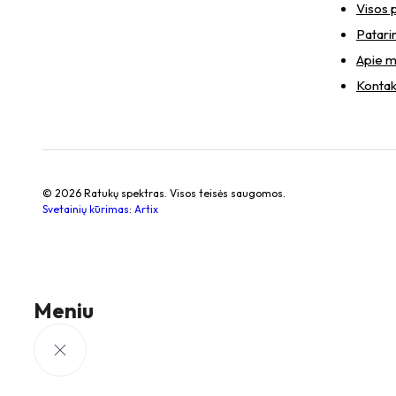
Visos 
Patari
Apie 
Kontak
© 2026 Ratukų spektras. Visos teisės saugomos.
Svetainių kūrimas
:
Artix
Meniu