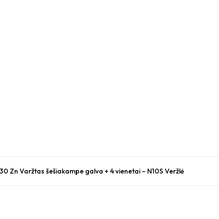
x30 Zn Varžtas šešiakampe galva + 4 vienetai – N10S Veržlė