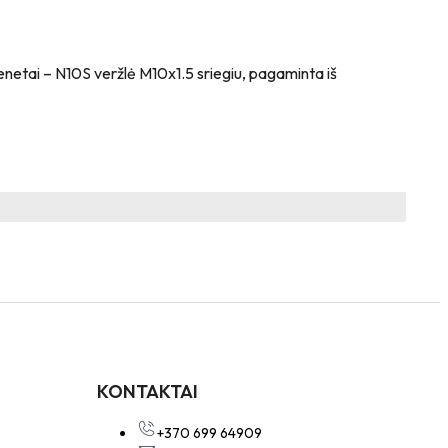
enetai – N10S veržlė M10x1.5 sriegiu, pagaminta iš
KONTAKTAI
+370 699 64909