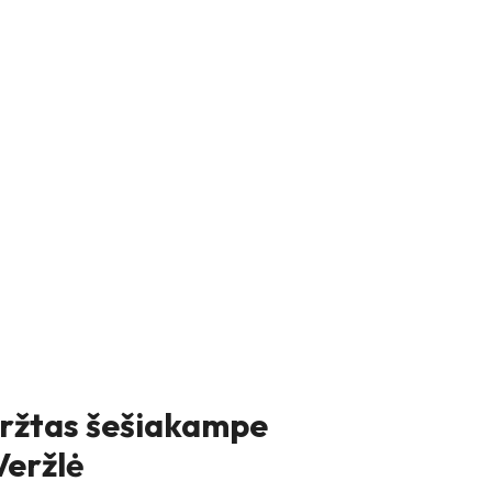
aržtas šešiakampe
Veržlė