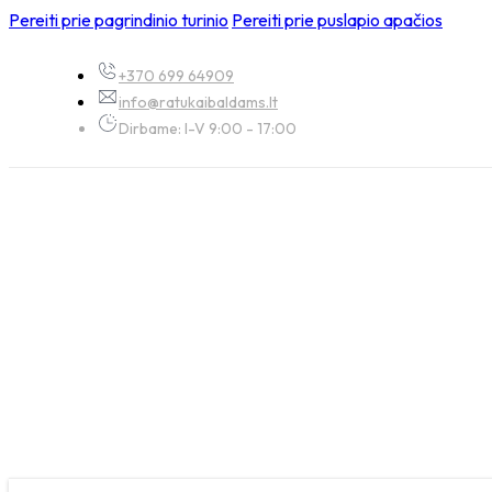
Pereiti prie pagrindinio turinio
Pereiti prie puslapio apačios
+370 699 64909
info@ratukaibaldams.lt
Dirbame: I-V 9:00 - 17:00