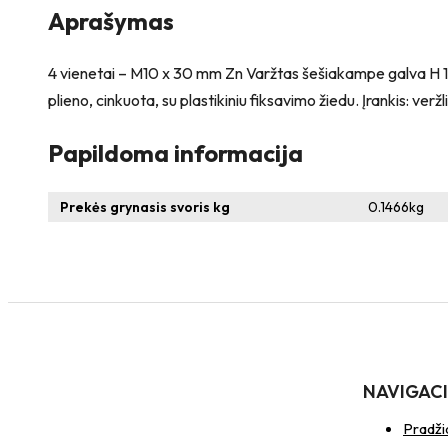
–
Aprašymas
N10S
Veržlė
4 vienetai – M10 x 30 mm Zn Varžtas šešiakampe galva H 17 m
plieno, cinkuota, su plastikiniu fiksavimo žiedu. Įrankis: veržl
Papildoma informacija
Prekės grynasis svoris kg
0.1466
kg
NAVIGAC
Pradži