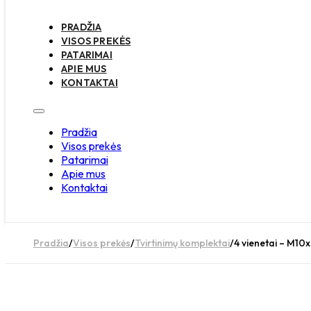
PRADŽIA
VISOS PREKĖS
PATARIMAI
APIE MUS
KONTAKTAI
Pradžia
Visos prekės
Patarimai
Apie mus
Kontaktai
Pradžia
/
Visos prekės
/
Tvirtinimų komplektai
/
4 vienetai – M10