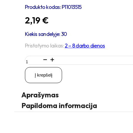
Produkto kodas:
P11013515
2,19
€
Kiekis sandelyje: 30
Pristatymo laikas:
2 – 8 darbo dienos
produkto
kiekis:
4
Į krepšelį
vienetai
–
M10x30
Aprašymas
Zn
Varžtas
Papildoma informacija
šešiakampe
galva
+
4
vienetai