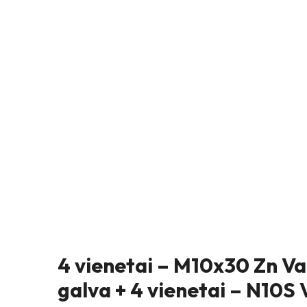
4 vienetai – M10x30 Zn V
galva + 4 vienetai – N10S 