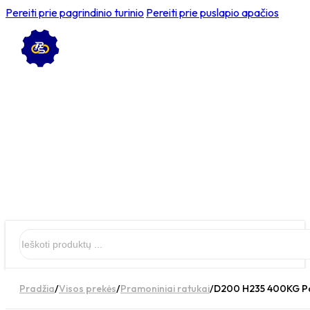
Pereiti prie pagrindinio turinio
Pereiti prie puslapio apačios
Ieškoti
Pradžia
/
Visos prekės
/
Pramoniniai ratukai
/
D200 H235 400KG Pas