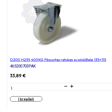
D200 H235 400KG Fiksuotas ratukas su plokštele 135×115
465200703PAK
33,89
€
produkto
kiekis:
D200
Į krepšelį
H235
400KG
Fiksuotas