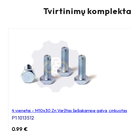
ratukas
Tvirtinimų komplekta
su
plokštele
135x115
4 vienetai – M10x30 Zn Varžtas šešiakampe galva, cinkuotas
P11013512
0,99
€