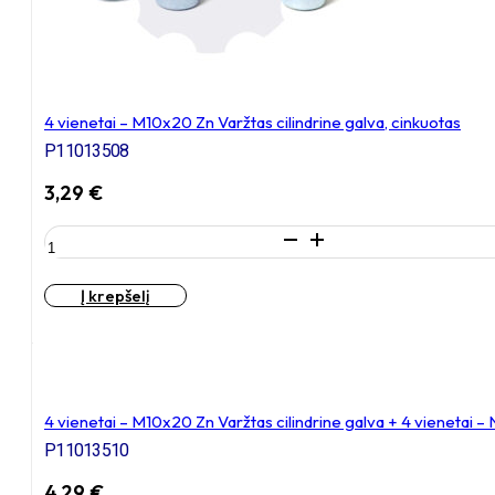
vienetai
–
NT
M8
x
4 vienetai – M10x20 Zn Varžtas cilindrine galva, cinkuotas
16
Zn
P11013508
T-
3,29
€
formos
veržlė
produkto
kiekis:
4
Į krepšelį
vienetai
–
M10x20
Zn
Varžtas
cilindrine
4 vienetai – M10x20 Zn Varžtas cilindrine galva + 4 vienetai –
galva,
P11013510
cinkuotas
4,29
€