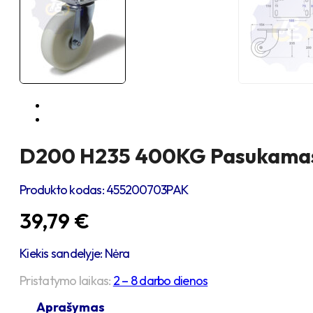
D200 H235 400KG Pasukamas r
Produkto kodas:
455200703PAK
39,79
€
Kiekis sandelyje: Nėra
Pristatymo laikas:
2 – 8 darbo dienos
Aprašymas