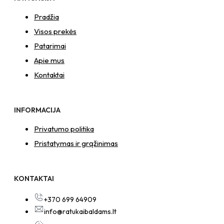
Pradžia
Visos prekės
Patarimai
Apie mus
Kontaktai
INFORMACIJA
Privatumo politika
Pristatymas ir grąžinimas
KONTAKTAI
+370 699 64909
info@ratukaibaldams.lt