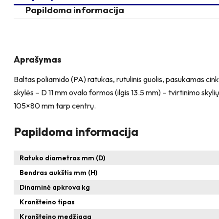
Papildoma informacija
Aprašymas
Baltas poliamido (PA) ratukas, rutulinis guolis, pasukamas cinku
skylės – D 11 mm ovalo formos (ilgis 13.5 mm) – tvirtinimo 
105×80 mm tarp centrų.
Papildoma informacija
Ratuko diametras mm (D)
Bendras aukštis mm (H)
Dinaminė apkrova kg
Kronšteino tipas
Kronšteino medžiaga