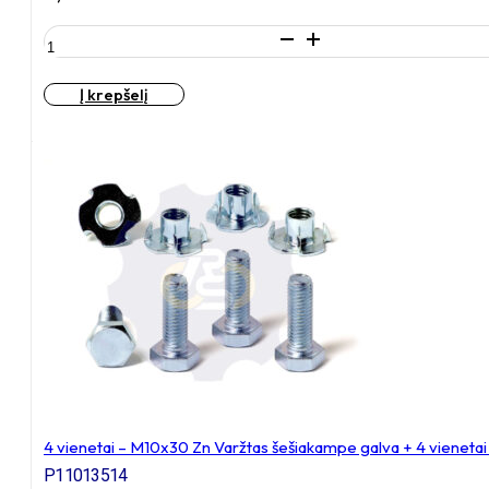
produkto
kiekis:
4
Į krepšelį
vienetai
–
M10x30
Zn
Varžtas
šešiakampe
galva,
cinkuotas
4 vienetai – M10x30 Zn Varžtas šešiakampe galva + 4 vienetai
P11013514