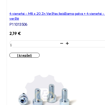
4 vienetai – M8 x 20 Zn Varžtas įleidžiama galva + 4 vienetai
veržlė
P11013506
2,19
€
produkto
kiekis:
4
Į krepšelį
vienetai
–
M8
x
20
Zn
Varžtas
įleidžiama
galva
+
4