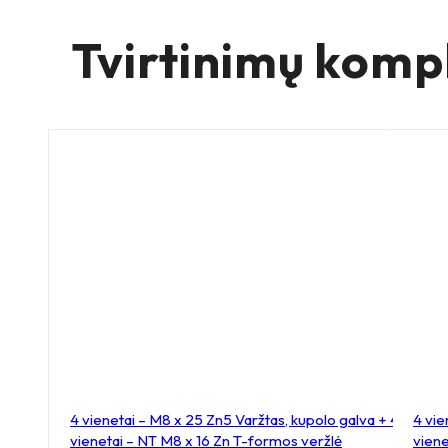
su
su
plokštele
plokš
Tvirtinimų komp
105x80
100
4 vienetai – M8 x 25 Zn5 Varžtas, kupolo galva + 4
4 vie
vienetai – NT M8 x 16 Zn T-formos veržlė
viene