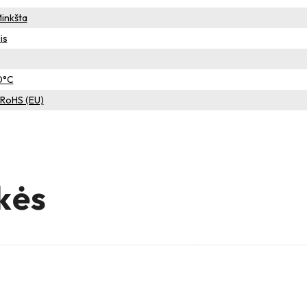
Minkšta
is
0°C
– RoHS (EU)
kės