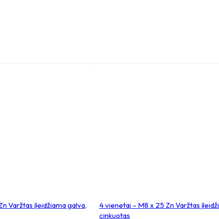
Zn Varžtas įleidžiama galva,
4 vienetai – M8 x 25 Zn Varžtas įleid
cinkuotas