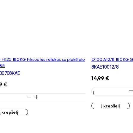
H125 180KG Fiksuotas ratukas su plokštele
D100 A12/8 180KG G
85
8KAE10012/8
00708KAE
14,99
€
89
€
produkto
kiekis:
ukto
D100
s:
Į krepšelį
A12/8
0
Į krepšelį
180KG
Guma
KG
dengtas
uotas
ratukas
kas