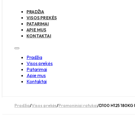
PRADŽIA
VISOS PREKĖS
PATARIMAI
APIE MUS
KONTAKTAI
Pradžia
Visos prekės
Patarimai
Apie mus
Kontaktai
Pradžia
/
Visos prekės
/
Pramoniniai ratukai
/
D100 H125 180KG P