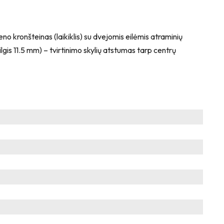
no kronšteinas (laikiklis) su dvejomis eilėmis atraminių
lgis 11.5 mm) – tvirtinimo skylių atstumas tarp centrų