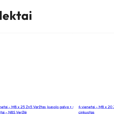
tele
lektai
x85
netai – M8 x 25 Zn5 Varžtas, kupolo galva + 4
4 vienetai – M8 x 20 
tai – N8S Veržlė
cinkuotas