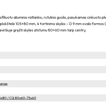
iuotu aliuminio ratlankiu, rutulinis guolis, pasukamas cinkuoto plie
mo plokštelė 105×80 mm, 4 tvirtinimo skylės – D 9 mm ovalo formos (i
iuje gręžti skyles atstumu 80×60 mm tarp centrų.
ienas
05x80 / CQ 80x60-75x60