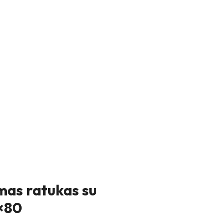
as ratukas su
5×80