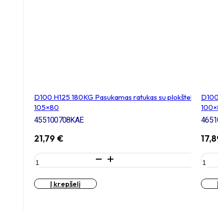
D100 H125 180KG Pasukamas ratukas su plokštele
D100 
105×80
100×
455100708KAE
4651
21,79
€
17,
produkto
prod
kiekis:
kieki
D100
D10
Į krepšelį
H125
H125
180KG
180
Pasukamas
Fiks
ratukas
ratu