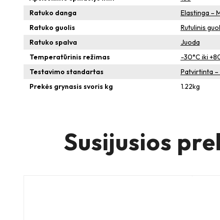
Ratuko danga
Elastinga – 
Ratuko guolis
Rutulinis guol
Ratuko spalva
Juoda
Temperatūrinis režimas
-30°C iki +8
Testavimo standartas
Patvirtinta 
Prekės grynasis svoris kg
1.22
kg
Susijusios pre