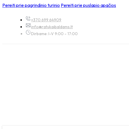
Pereiti prie pagrindinio turinio
Pereiti prie puslapio apačios
+370 699 64909
info@ratukaibaldams.lt
Dirbame: I-V 9:00 - 17:00