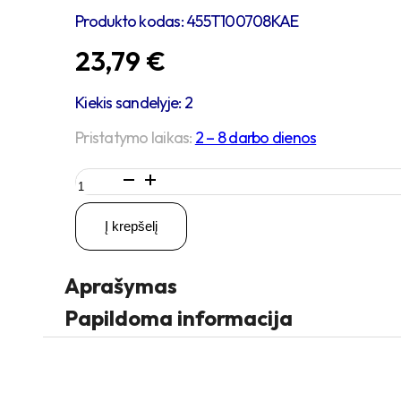
Produkto kodas:
455T100708KAE
23,79
€
Kiekis sandelyje: 2
Pristatymo laikas:
2 – 8 darbo dienos
produkto
kiekis:
D100
Į krepšelį
H125
180KG
Pasukamas
Aprašymas
ratukas
su
Papildoma informacija
stabdžiu,
su
plokštele
105x80