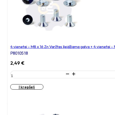
įleidžiama
galva
+
4
vienetai
–
NEM8x10
Įkalama
veržlė
4 vienetai – M8 x 16 Zn Varžtas įleidžiama galva + 4 vienetai 
P8010518
2,49
€
produkto
kiekis:
4
Į krepšelį
vienetai
–
M8
x
16
Zn