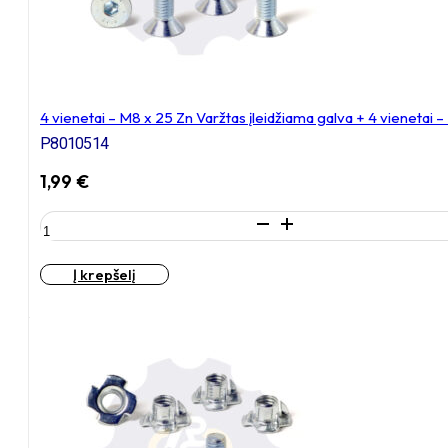
4 vienetai – M8 x 25 Zn Varžtas įleidžiama galva + 4 vienetai 
P8010514
1,99
€
produkto
kiekis:
4
Į krepšelį
vienetai
–
M8
x
25
Zn
Varžtas
įleidžiama
galva