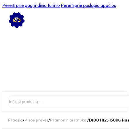
Pereiti prie pagrindinio turinio
Pereiti prie puslapio apačios
Ieškoti
Pradžia
/
Visos prekės
/
Pramoniniai ratukai
/
D100 H125 150KG Pasu