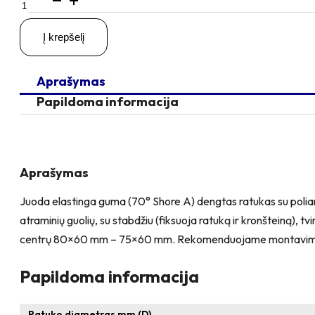
kiekis:
D100
Į krepšelį
H125
150KG
Pasukamas
Aprašymas
ratukas
su
Papildoma informacija
stabdžiu,
su
plokštele
105x80
Aprašymas
Juoda elastinga guma (70° Shore A) dengtas ratukas su poliamid
atraminių guolių, su stabdžiu (fiksuoja ratuką ir kronšteiną), t
centrų 80×60 mm – 75×60 mm. Rekomenduojame montavimo pa
Papildoma informacija
Ratuko diametras mm (D)