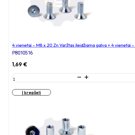
+
4
vienetai
–
N8S
Veržlė
4 vienetai – M8 x 20 Zn Varžtas įleidžiama galva + 4 vienetai
P8010516
1,69
€
produkto
kiekis:
4
Į krepšelį
vienetai
–
M8
x
20
Zn
Varžtas