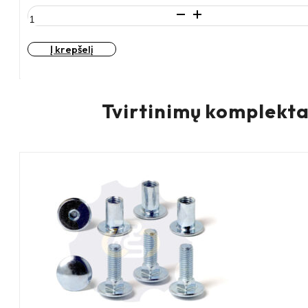
produkto
kiekis:
D100
Į krepšelį
H125
150KG
Fiksuotas
ratukas
Tvirtinimų komplekta
su
plokštele
100x85