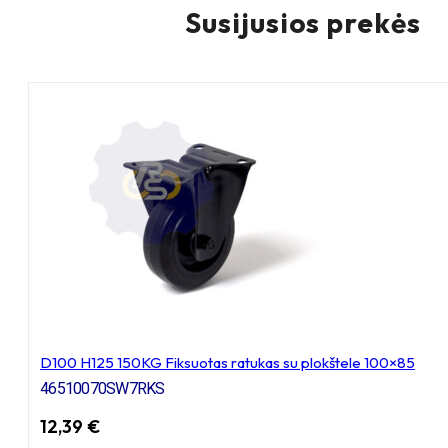
Susijusios prekės
D100 H125 150KG Fiksuotas ratukas su plokštele 100×85
46510070SW7RKS
12,39
€