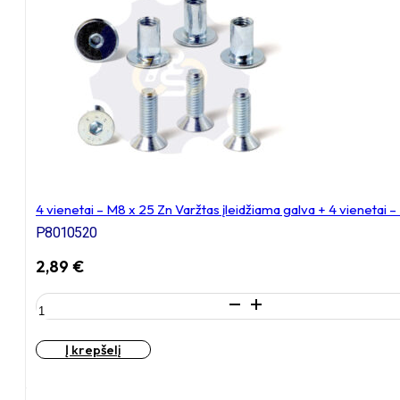
Varžtas
įleidžiama
galva
+
4
vienetai
–
NT
M8
x
16
4 vienetai – M8 x 25 Zn Varžtas įleidžiama galva + 4 vienetai 
Zn
T-
P8010520
formos
veržlė
2,89
€
produkto
kiekis:
4
Į krepšelį
vienetai
–
M8