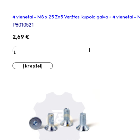
4 vienetai – M8 x 25 Zn5 Varžtas, kupolo galva + 4 vienetai –
P8010521
2,69
€
produkto
kiekis:
4
Į krepšelį
vienetai
–
M8
x
25
Zn5
Varžtas,
kupolo
galva
+
4
vienetai