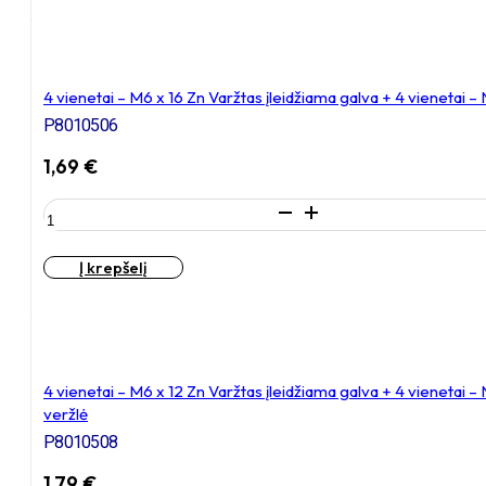
–
M6
x
20
Zn
4 vienetai – M6 x 16 Zn Varžtas įleidžiama galva + 4 vienetai 
Varžtas
P8010506
įleidžiama
galva,
1,69
€
cinkuotas
produkto
kiekis:
4
Į krepšelį
vienetai
–
M6
x
16
Zn
4 vienetai – M6 x 12 Zn Varžtas įleidžiama galva + 4 vieneta
Varžtas
veržlė
įleidžiama
P8010508
galva
+
1,79
€