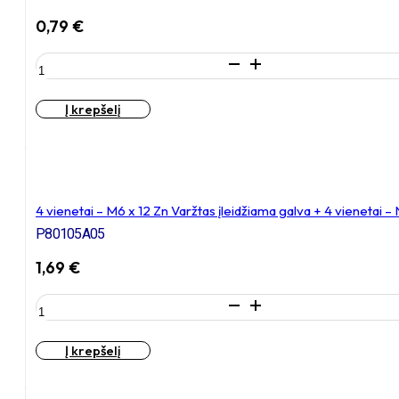
cinkuotas
0,79
€
produkto
kiekis:
4
Į krepšelį
vienetai
–
M6
x
16
Zn
4 vienetai – M6 x 12 Zn Varžtas įleidžiama galva + 4 vienetai 
Varžtas
P80105A05
įleidžiama
galva,
1,69
€
cinkuotas
produkto
kiekis:
4
Į krepšelį
vienetai
–
M6