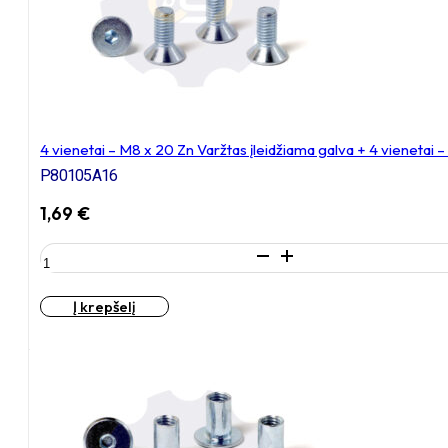
+
4
vienetai
–
N8S
Veržlė
4 vienetai – M8 x 20 Zn Varžtas įleidžiama galva + 4 vienetai
P80105A16
1,69
€
produkto
kiekis:
4
Į krepšelį
vienetai
–
M8
x
20
Zn
Varžtas