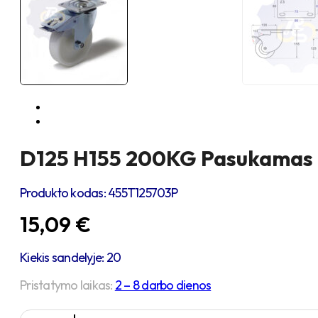
D125 H155 200KG Pasukamas ra
Produkto kodas:
455T125703P
15,09
€
Kiekis sandelyje: 20
Pristatymo laikas:
2 – 8 darbo dienos
produkto