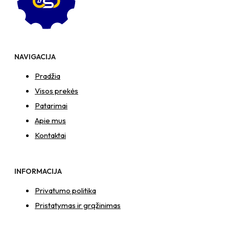
–
NTM6
x
12
Zn
NAVIGACIJA
T-
formos
Pradžia
veržlė
Visos prekės
Patarimai
Apie mus
Kontaktai
INFORMACIJA
Privatumo politika
Pristatymas ir grąžinimas