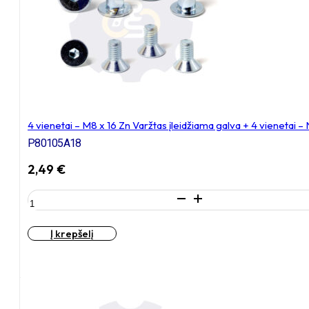
įleidžiama
galva
+
4
vienetai
–
NEM8x10
Įkalama
veržlė
4 vienetai – M8 x 16 Zn Varžtas įleidžiama galva + 4 vienetai 
P80105A18
2,49
€
produkto
kiekis:
4
Į krepšelį
vienetai
–
M8
x
16
Zn