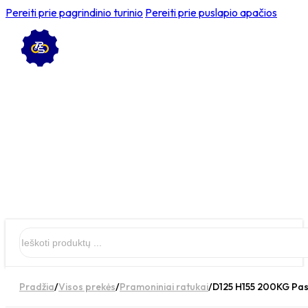
Pereiti prie pagrindinio turinio
Pereiti prie puslapio apačios
Ieškoti
Pradžia
/
Visos prekės
/
Pramoniniai ratukai
/
D125 H155 200KG Pasu