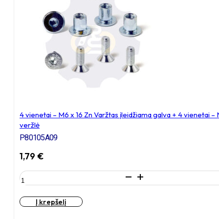
Varžtas
įleidžiama
galva
+
4
vienetai
–
NT
M8
x
16
4 vienetai – M6 x 16 Zn Varžtas įleidžiama galva + 4 vieneta
Zn
veržlė
T-
formos
P80105A09
veržlė
1,79
€
produkto
kiekis:
4
Į krepšelį
vienetai
–