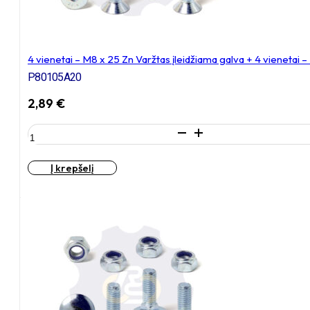
4 vienetai – M8 x 25 Zn Varžtas įleidžiama galva + 4 vienetai 
P80105A20
2,89
€
produkto
kiekis:
4
Į krepšelį
vienetai
–
M8
x
25
Zn
Varžtas
įleidžiama
galva
+