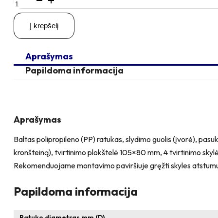
kiekis:
D125
Į krepšelį
H155
200KG
Pasukamas
Aprašymas
ratukas
su
Papildoma informacija
stabdžiu,
su
plokštele
105x80
Aprašymas
Baltas polipropileno (PP) ratukas, slydimo guolis (įvorė), pasuk
kronšteiną), tvirtinimo plokštelė 105×80 mm, 4 tvirtinimo sky
Rekomenduojame montavimo paviršiuje gręžti skyles atstum
Papildoma informacija
Ratuko diametras mm (D)