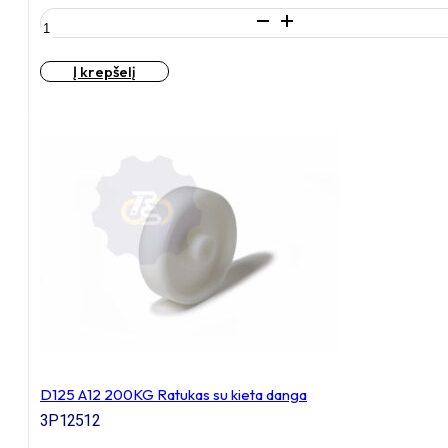
produkto
kiekis:
D125
Į krepšelį
H155
200KG
Fiksuotas
ratukas
su
plokštele
100x85
D125 A12 200KG Ratukas su kieta danga
3P12512