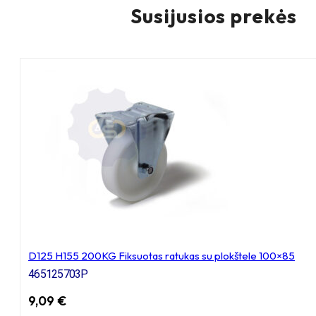
Susijusios prekės
D125 H155 200KG Fiksuotas ratukas su plokštele 100×85
465125703P
9,09
€