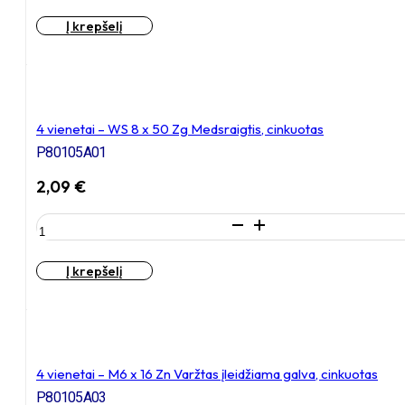
4
Į krepšelį
vienetai
–
M8
x
25
Zn
4 vienetai – WS 8 x 50 Zg Medsraigtis, cinkuotas
Varžtas
P80105A01
įleidžiama
galva,
2,09
€
cinkuotas
produkto
kiekis:
4
Į krepšelį
vienetai
–
WS
8
x
50
4 vienetai – M6 x 16 Zn Varžtas įleidžiama galva, cinkuotas
Zg
P80105A03
Medsraigtis,