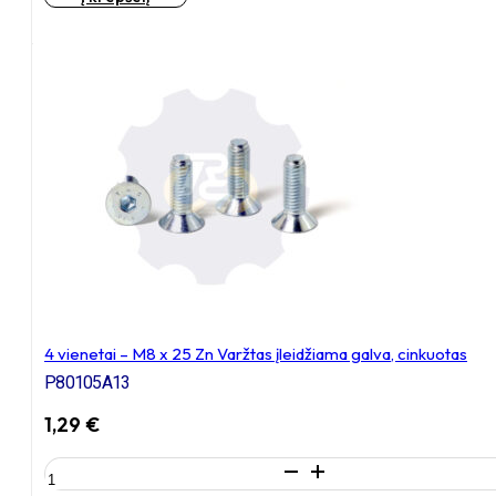
vienetai
–
M8
x
16
Zn
Varžtas
įleidžiama
galva,
cinkuotas
4 vienetai – M8 x 25 Zn Varžtas įleidžiama galva, cinkuotas
P80105A13
1,29
€
produkto
kiekis: