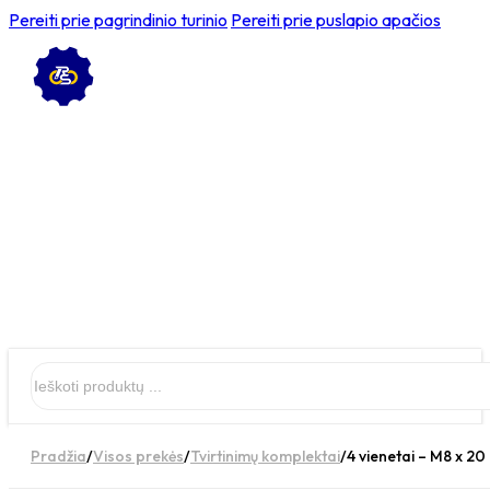
Pereiti prie pagrindinio turinio
Pereiti prie puslapio apačios
Ieškoti
Pradžia
/
Visos prekės
/
Tvirtinimų komplektai
/
4 vienetai – M8 x 20