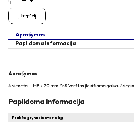
kiekis:
4
Į krepšelį
vienetai
–
M8
Aprašymas
x
20
Papildoma informacija
Zn
Varžtas
įleidžiama
galva,
cinkuotas
Aprašymas
4 vienetai – M8 x 20 mm Zn8 Varžtas įleidžiama galva. Sriegio 
Papildoma informacija
Prekės grynasis svoris kg