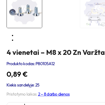
4 vienetai – M8 x 20 Zn Varžta
Produkto kodas:
P80105A12
0,89
€
Kiekis sandelyje: 25
Pristatymo laikas:
2 – 8 darbo dienos
produkto