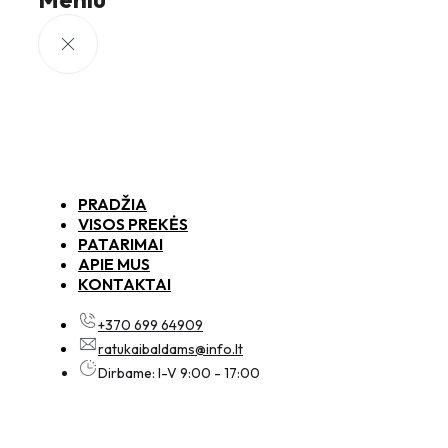
PRADŽIA
VISOS PREKĖS
PATARIMAI
APIE MUS
KONTAKTAI
+370 699 64909
ratukaibaldams@info.lt
Dirbame: I-V 9:00 - 17:00