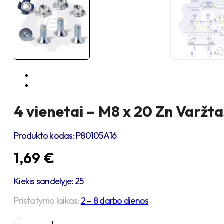
4 vienetai – M8 x 20 Zn Varžta
Produkto kodas:
P80105A16
1,69
€
Kiekis sandelyje: 25
Pristatymo laikas:
2 – 8 darbo dienos
produkto