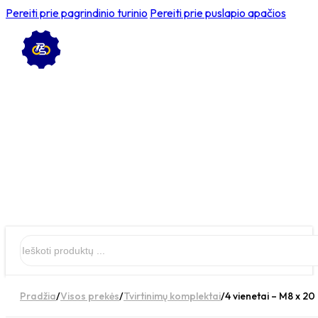
Pereiti prie pagrindinio turinio
Pereiti prie puslapio apačios
Ieškoti
Pradžia
/
Visos prekės
/
Tvirtinimų komplektai
/
4 vienetai – M8 x 20