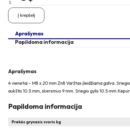
kiekis:
4
Į krepšelį
vienetai
–
M8
Aprašymas
x
20
Papildoma informacija
Zn
Varžtas
įleidžiama
galva
+
Aprašymas
4
vienetai
4 vienetai – M8 x 20 mm Zn8 Varžtas įleidžiama galva. Sriegio
–
aukštis 10.5 mm, skersmuo 9 mm. Sriegio gylis 10.5 mm.Kepurė
NEM8x10
Įkalama
veržlė
Papildoma informacija
Prekės grynasis svoris kg