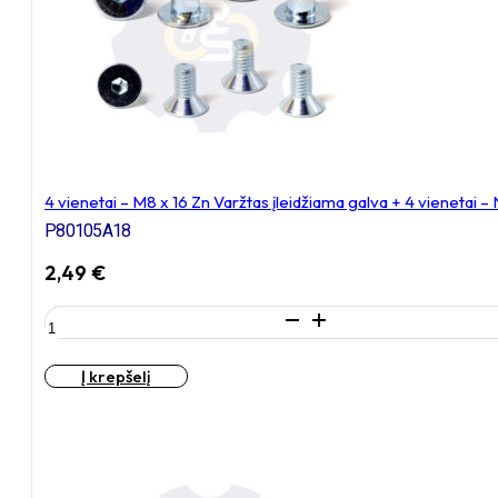
įleidžiama
galva
+
4
vienetai
–
NEM8x10
Įkalama
veržlė
4 vienetai – M8 x 16 Zn Varžtas įleidžiama galva + 4 vienetai 
P80105A18
2,49
€
produkto
kiekis:
4
Į krepšelį
vienetai
–
M8
x
16
Zn