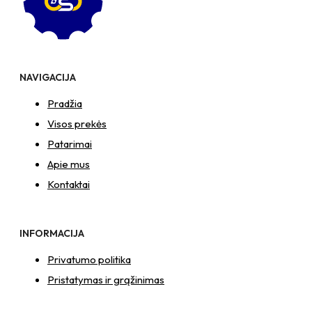
–
NTM6
x
12
Zn
NAVIGACIJA
T-
formos
Pradžia
veržlė
Visos prekės
Patarimai
Apie mus
Kontaktai
INFORMACIJA
Privatumo politika
Pristatymas ir grąžinimas