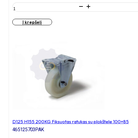
produkto
kiekis:
D125
Į krepšelį
H155
200KG
Pasukamas
ratukas
su
plokštele
105x80
D125 H155 200KG Fiksuotas ratukas su plokštele 100×85
465125703PAK