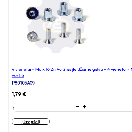
Varžtas
įleidžiama
galva
+
4
vienetai
–
NT
M8
x
16
4 vienetai – M6 x 16 Zn Varžtas įleidžiama galva + 4 vieneta
Zn
veržlė
T-
formos
P80105A09
veržlė
1,79
€
produkto
kiekis:
4
Į krepšelį
vienetai
–