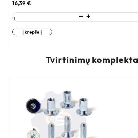
16,39
€
produkto
kiekis:
D125
Į krepšelį
H155
200KG
Fiksuotas
ratukas
Tvirtinimų komplekta
su
plokštele
100x85