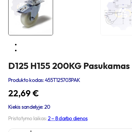
D125 H155 200KG Pasukamas ra
Produkto kodas:
455T125703PAK
22,69
€
Kiekis sandelyje: 20
Pristatymo laikas:
2 – 8 darbo dienos
produkto