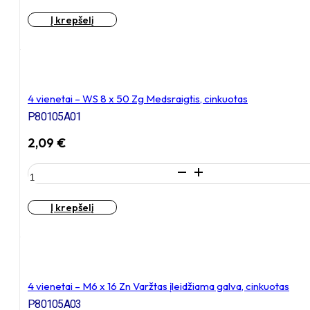
4
Į krepšelį
vienetai
–
M8
x
25
Zn
4 vienetai – WS 8 x 50 Zg Medsraigtis, cinkuotas
Varžtas
P80105A01
įleidžiama
galva,
2,09
€
cinkuotas
produkto
kiekis:
4
Į krepšelį
vienetai
–
WS
8
x
50
4 vienetai – M6 x 16 Zn Varžtas įleidžiama galva, cinkuotas
Zg
P80105A03
Medsraigtis,