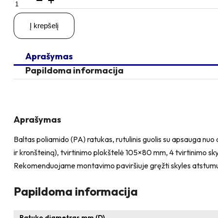
kiekis:
D125
Į krepšelį
H155
200KG
Pasukamas
Aprašymas
ratukas
su
Papildoma informacija
stabdžiu,
su
plokštele
105x80
Aprašymas
Baltas poliamido (PA) ratukas, rutulinis guolis su apsauga nuo d
ir kronšteiną), tvirtinimo plokštelė 105×80 mm, 4 tvirtinimo 
Rekomenduojame montavimo paviršiuje gręžti skyles atstum
Papildoma informacija
Ratuko diametras mm (D)