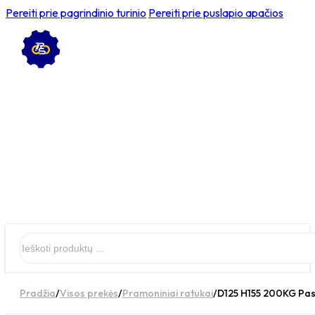
Pereiti prie pagrindinio turinio
Pereiti prie puslapio apačios
Ieškoti
Pradžia
/
Visos prekės
/
Pramoniniai ratukai
/
D125 H155 200KG Pasu