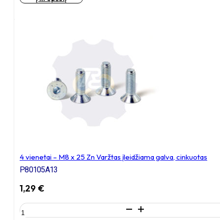
vienetai
–
M8
x
16
Zn
Varžtas
įleidžiama
galva,
cinkuotas
4 vienetai – M8 x 25 Zn Varžtas įleidžiama galva, cinkuotas
P80105A13
1,29
€
produkto
kiekis: