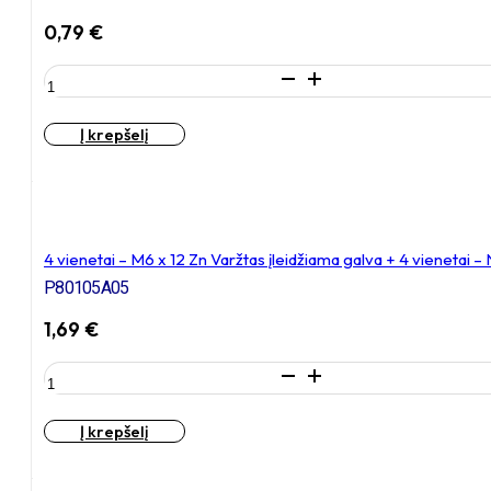
cinkuotas
0,79
€
produkto
kiekis:
4
Į krepšelį
vienetai
–
M6
x
16
Zn
4 vienetai – M6 x 12 Zn Varžtas įleidžiama galva + 4 vienetai 
Varžtas
P80105A05
įleidžiama
galva,
1,69
€
cinkuotas
produkto
kiekis:
4
Į krepšelį
vienetai
–
M6