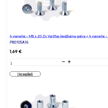
+
4
vienetai
–
N8S
Veržlė
4 vienetai – M8 x 20 Zn Varžtas įleidžiama galva + 4 vienetai
P80105A16
1,69
€
produkto
kiekis:
4
Į krepšelį
vienetai
–
M8
x
20
Zn
Varžtas