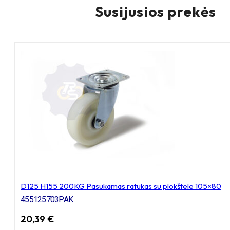
Susijusios prekės
D125 H155 200KG Pasukamas ratukas su plokštele 105×80
455125703PAK
20,39
€