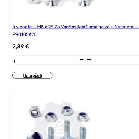
4 vienetai – M8 x 25 Zn Varžtas įleidžiama galva + 4 vienetai 
P80105A20
2,89
€
produkto
kiekis:
4
Į krepšelį
vienetai
–
M8
x
25
Zn
Varžtas
įleidžiama
galva
+