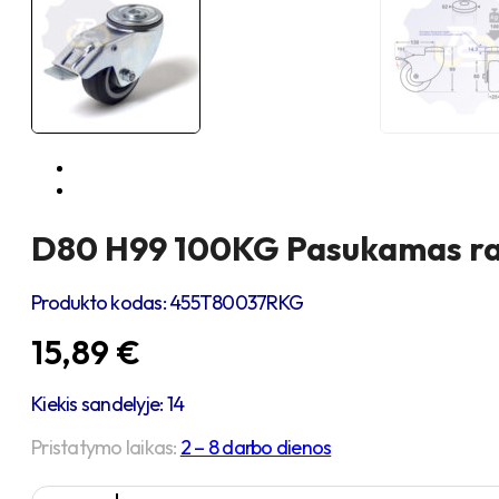
D80 H99 100KG Pasukamas ratu
Produkto kodas:
455T80037RKG
15,89
€
Kiekis sandelyje: 14
Pristatymo laikas:
2 – 8 darbo dienos
produkto