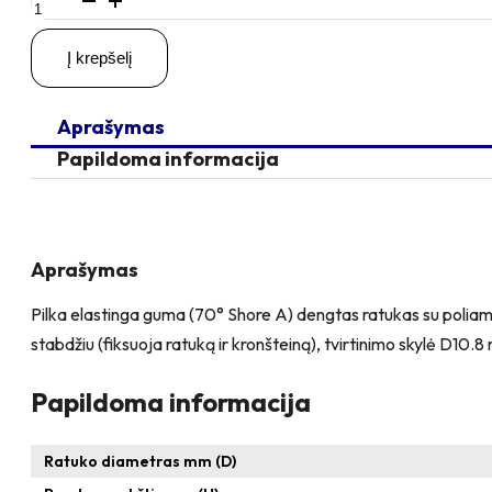
kiekis:
D80
Į krepšelį
H99
100KG
Pasukamas
Aprašymas
ratukas
su
Papildoma informacija
stabdžiu,
su
kiauryme
varžtui
M10,
Aprašymas
M12
Pilka elastinga guma (70° Shore A) dengtas ratukas su poliamido 
stabdžiu (fiksuoja ratuką ir kronšteiną), tvirtinimo skylė D10.
Papildoma informacija
Ratuko diametras mm (D)