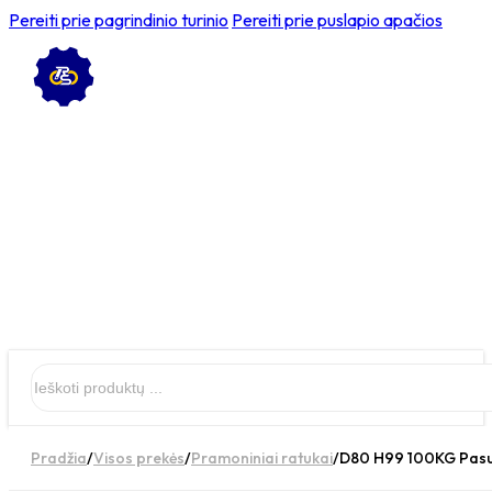
Pereiti prie pagrindinio turinio
Pereiti prie puslapio apačios
Ieškoti
Pradžia
/
Visos prekės
/
Pramoniniai ratukai
/
D80 H99 100KG Pasuk