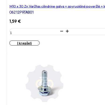
M10 x 30 Zn Varžtas cilindrine galva + spyruoklinė poveržlė 
O6212PRTAB01
1,59
€
produkto
kiekis:
M10
Į krepšelį
x
30
Zn
Varžtas
cilindrine
galva
+
spyruoklinė
poveržlė
+
kiaurymės
sumažinimo
įvorė