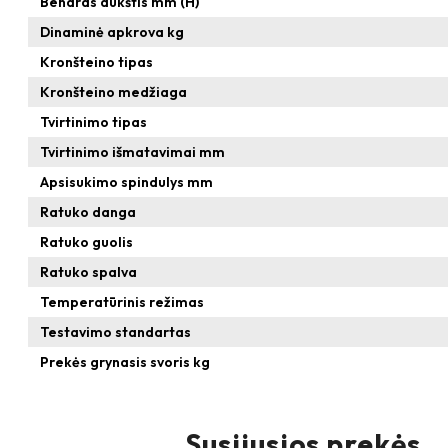
Bendras aukštis mm (H)
Dinaminė apkrova kg
Kronšteino tipas
Kronšteino medžiaga
Tvirtinimo tipas
Tvirtinimo išmatavimai mm
Apsisukimo spindulys mm
Ratuko danga
Ratuko guolis
Ratuko spalva
Temperatūrinis režimas
Testavimo standartas
Prekės grynasis svoris kg
Susijusios prekės