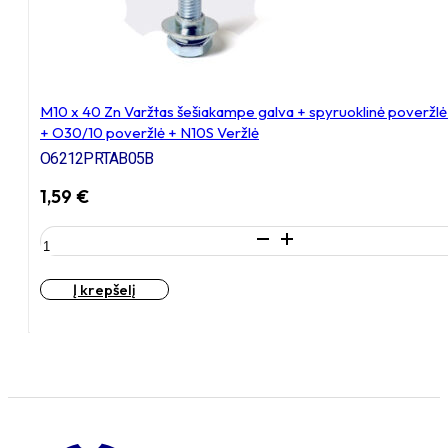
įvorė
M10 x 40 Zn Varžtas šešiakampe galva + spyruoklinė poveržl
+ O30/10 poveržlė + N10S Veržlė
O6212PRTAB05B
1,59
€
produkto
kiekis:
M10
Į krepšelį
x
40
Zn
Varžtas
šešiakampe
galva
+
spyruoklinė