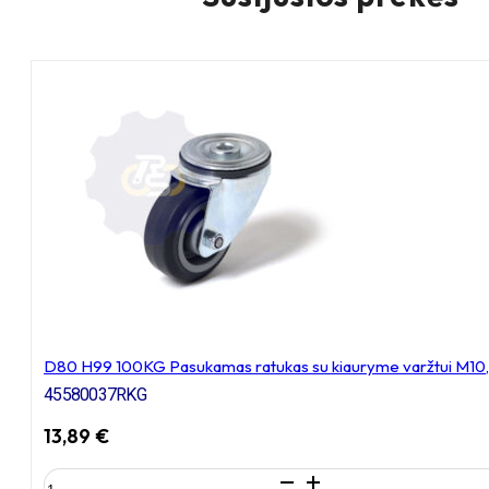
D80 H99 100KG Pasukamas ratukas su kiauryme varžtui M10
45580037RKG
13,89
€
produkto