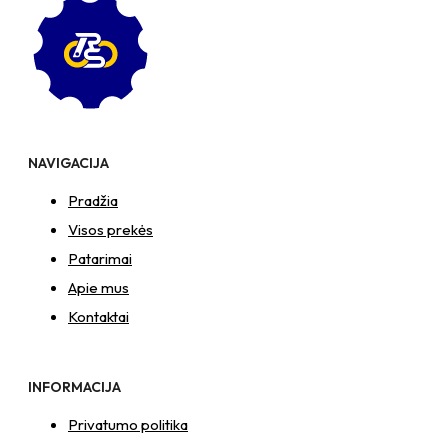
poveržlė
+
kiaurymės
sumažinimo
įvorė
+
O30/10
poveržlė
NAVIGACIJA
+
N10S
Pradžia
Veržlė
Visos prekės
Patarimai
Apie mus
Kontaktai
INFORMACIJA
Privatumo politika