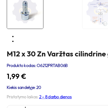
M12 x 30 Zn Varžtas cilindrine
Produkto kodas:
O6212PRTAB06B
1,99
€
Kiekis sandelyje: 20
Pristatymo laikas:
2 – 8 darbo dienos
produkto