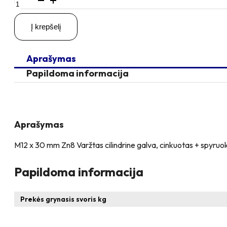
kiekis:
M12
Į krepšelį
x
30
Zn
Aprašymas
Varžtas
cilindrine
Papildoma informacija
galva
+
spyruoklinė
poveržlė
Aprašymas
M12 x 30 mm Zn8 Varžtas cilindrine galva, cinkuotas + spyruok
Papildoma informacija
Prekės grynasis svoris kg