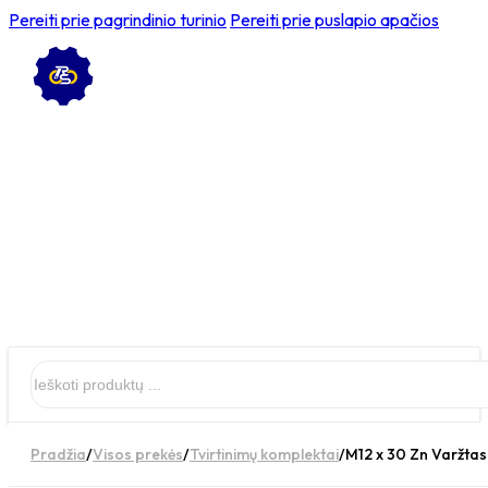
Pereiti prie pagrindinio turinio
Pereiti prie puslapio apačios
Ieškoti
Pradžia
/
Visos prekės
/
Tvirtinimų komplektai
/
M12 x 30 Zn Varžtas 