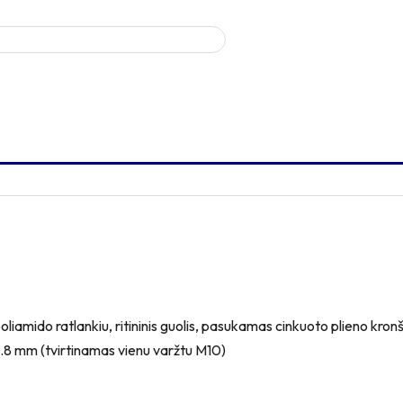
mido ratlankiu, ritininis guolis, pasukamas cinkuoto plieno kronštei
10.8 mm (tvirtinamas vienu varžtu M10)