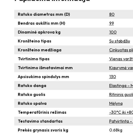
Ratuko diametras mm (D)
80
Bendras aukštis mm (H)
99
Dinaminė apkrova kg
100
Kronšteino tipas
Su stabdžiu
Kronšteino medžiaga
Cinkuotas pl
Tvirtinimo tipas
Vienas varž
Tvirtinimo išmatavimai mm
Kiaurymė varž
Apsisukimo spindulys mm
130
Ratuko danga
Elastinga – 
Ratuko guolis
Ritininis guol
Ratuko spalva
Mėlyna
Temperatūrinis režimas
-30°C iki +8
Testavimo standartas
Patvirtinta 
Prekės grynasis svoris kg
0.68
kg