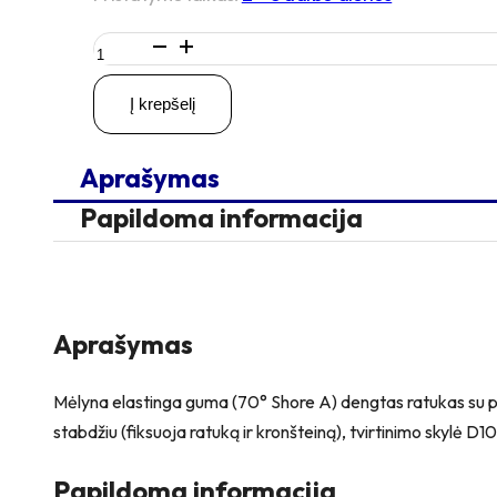
produkto
kiekis:
D80
Į krepšelį
H99
100KG
Pasukamas
Aprašymas
ratukas
su
Papildoma informacija
stabdžiu,
su
kiauryme
varžtui
M10
Aprašymas
Mėlyna elastinga guma (70° Shore A) dengtas ratukas su polia
stabdžiu (fiksuoja ratuką ir kronšteiną), tvirtinimo skylė D
Papildoma informacija