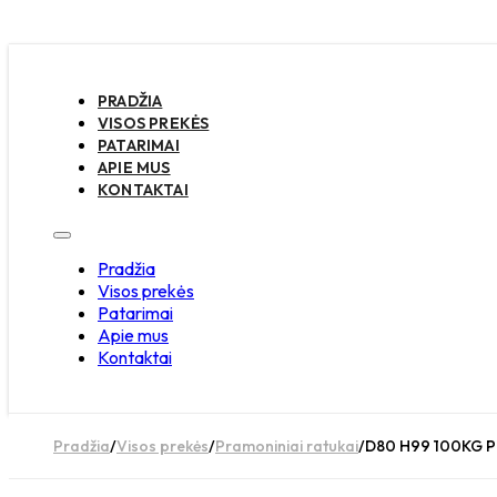
PRADŽIA
VISOS PREKĖS
PATARIMAI
APIE MUS
KONTAKTAI
Pradžia
Visos prekės
Patarimai
Apie mus
Kontaktai
Pradžia
/
Visos prekės
/
Pramoniniai ratukai
/
D80 H99 100KG Pa