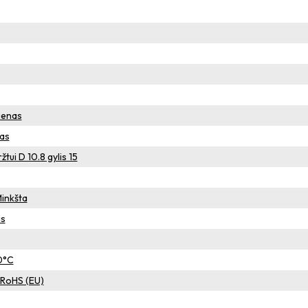
ienas
tas
tui D 10.8 gylis 15
Minkšta
is
0°C
– RoHS (EU)