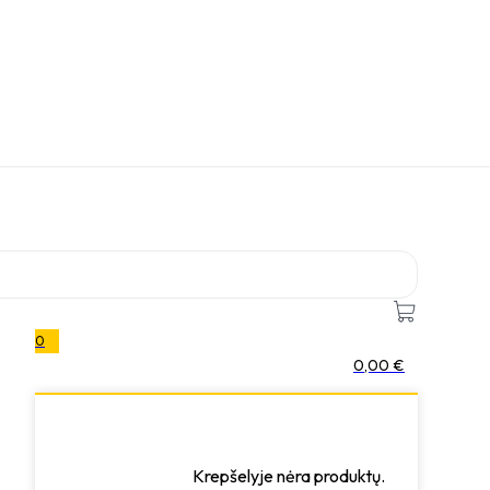
0
0,00
€
Krepšelyje nėra produktų.