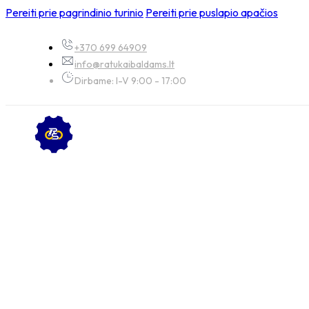
Pereiti prie pagrindinio turinio
Pereiti prie puslapio apačios
+370 699 64909
info@ratukaibaldams.lt
Dirbame: I-V 9:00 - 17:00