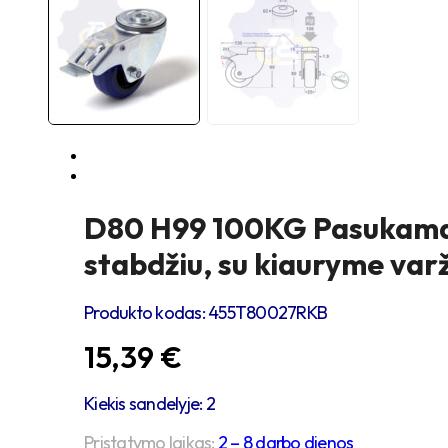
D80 H99 100KG Pasukamas
stabdžiu, su kiauryme var
Produkto kodas:
455T80027RKB
15,39
€
Kiekis sandelyje: 2
Pristatymo laikas:
2 – 8 darbo dienos