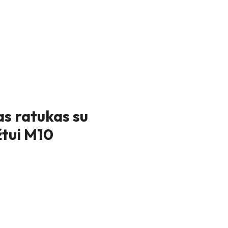
 ratukas su
žtui M10