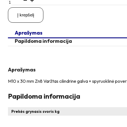
kiekis:
M10
Į krepšelį
x
30
Zn
Aprašymas
Varžtas
cilindrine
Papildoma informacija
galva
+
spyruoklinė
poveržlė
+
Aprašymas
poveržlė
M10 x 30 mm Zn8 Varžtas cilindrine galva + spyruoklinė poverž
Papildoma informacija
Prekės grynasis svoris kg