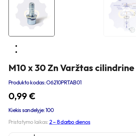
M10 x 30 Zn Varžtas cilindrine
Produkto kodas:
O6210PRTAB01
0,99
€
Kiekis sandelyje: 100
Pristatymo laikas:
2 – 8 darbo dienos
produkto