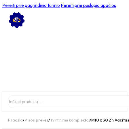
Pereiti prie pagrindinio turinio
Pereiti prie puslapio apačios
Ieškoti
Pradžia
/
Visos prekės
/
Tvirtinimų komplektai
/
M10 x 30 Zn Varžtas 