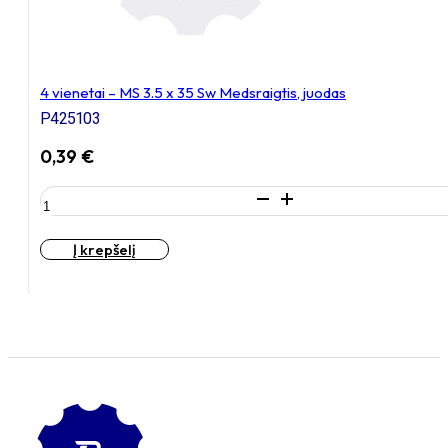
4 vienetai – MS 3.5 x 35 Sw Medsraigtis, juodas
P425103
0,39
€
produkto
kiekis:
4
Į krepšelį
vienetai
–
MS
3.5
x
35
Sw
Medsraigtis,
juodas