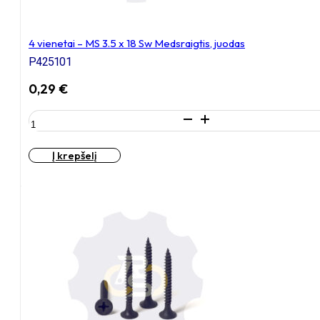
4 vienetai – MS 3.5 x 18 Sw Medsraigtis, juodas
P425101
0,29
€
produkto
kiekis:
4
Į krepšelį
vienetai
–
MS
3.5
x
18
Sw
Medsraigtis,
juodas