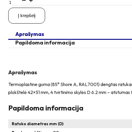
kiekis:
D50
Į krepšelį
H64
40KG
Fiksuotas
Aprašymas
ratukas
su
Papildoma informacija
plokštele
51x42
Aprašymas
Termoplastine guma (85° Shore A, RAL7001) dengtas ratukas iš 
plokštelė 42×51 mm, 4 tvirtinimo skylės D 6.2 mm – atstuma
Papildoma informacija
Ratuko diametras mm (D)