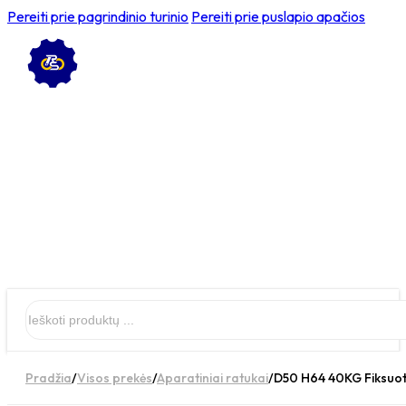
Pereiti prie pagrindinio turinio
Pereiti prie puslapio apačios
Ieškoti
Pradžia
/
Visos prekės
/
Aparatiniai ratukai
/
D50 H64 40KG Fiksuota