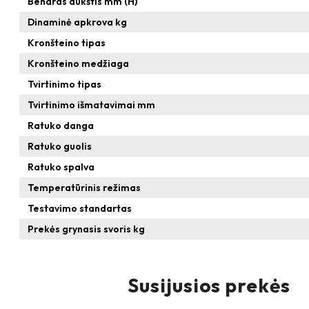
Bendras aukštis mm (H)
Dinaminė apkrova kg
Kronšteino tipas
Kronšteino medžiaga
Tvirtinimo tipas
Tvirtinimo išmatavimai mm
Ratuko danga
Ratuko guolis
Ratuko spalva
Temperatūrinis režimas
Testavimo standartas
Prekės grynasis svoris kg
Susijusios prekės