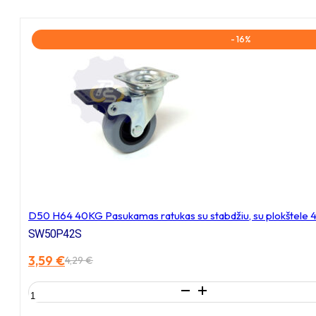
- 16%
D50 H64 40KG Pasukamas ratukas su stabdžiu, su plokštele
SW50P42S
3,59
€
4,29
€
Original
Current
price
price
produkto
was:
is:
kiekis:
4,29 €.
3,59 €.