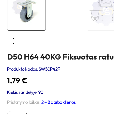
D50 H64 40KG Fiksuotas ratuk
Produkto kodas:
SW50P42F
1,79
€
Kiekis sandelyje: 90
Pristatymo laikas:
2 – 8 darbo dienos
produkto