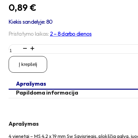
0,89
€
Kiekis sandelyje: 80
Pristatymo laikas:
2 – 8 darbo dienos
produkto
kiekis:
4
Į krepšelį
vienetai
–
MS
Aprašymas
4.2
x
Papildoma informacija
19
Sw
Savisriegis,
juodas
Aprašymas
4 vienetai – MS 4.2 x 19 mm Sw Savisriegis, plokščia galva, juo