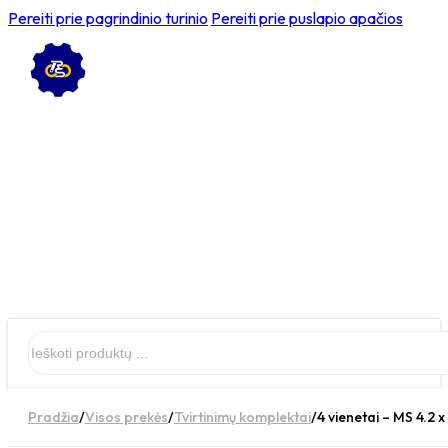
Pereiti prie pagrindinio turinio
Pereiti prie puslapio apačios
Ieškoti
Pradžia
/
Visos prekės
/
Tvirtinimų komplektai
/
4 vienetai – MS 4.2 x