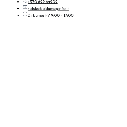
+370 699 64909
ratukaibaldams@info.lt
Dirbame: I-V 9:00 - 17:00