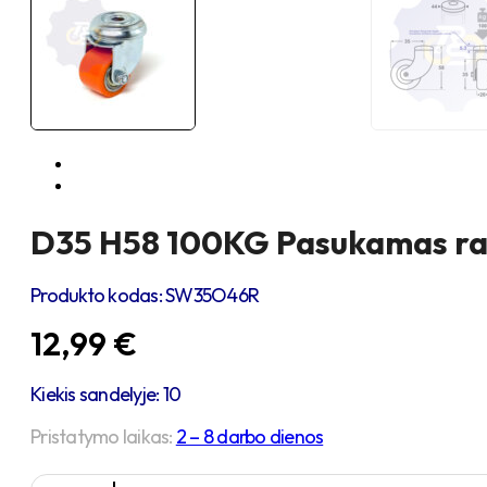
D35 H58 100KG Pasukamas rat
Produkto kodas:
SW35O46R
12,99
€
Kiekis sandelyje: 10
Pristatymo laikas:
2 – 8 darbo dienos
produkto