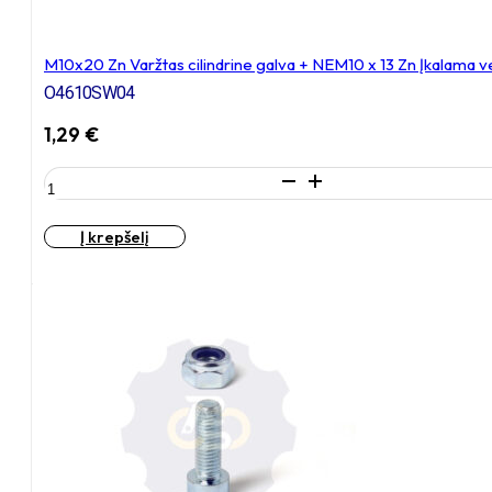
M10x20 Zn Varžtas cilindrine galva + NEM10 x 13 Zn Įkalama v
O4610SW04
1,29
€
produkto
kiekis:
M10x20
Į krepšelį
Zn
Varžtas
cilindrine
galva
+
NEM10
x
13
Zn
Įkalama
veržlė