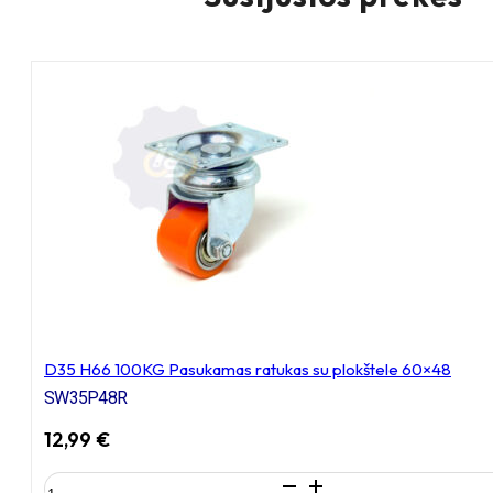
D35 H66 100KG Pasukamas ratukas su plokštele 60×48
SW35P48R
12,99
€
produkto