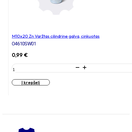
M10x20 Zn Varžtas cilindrine galva, cinkuotas
O4610SW01
0,99
€
produkto
kiekis:
M10x20
Į krepšelį
Zn
Varžtas
cilindrine
galva,
cinkuotas