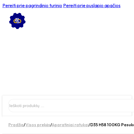
Pereiti prie pagrindinio turinio
Pereiti prie puslapio apačios
Ieškoti
Pradžia
/
Visos prekės
/
Aparatiniai ratukai
/
D35 H58 100KG Pasuka