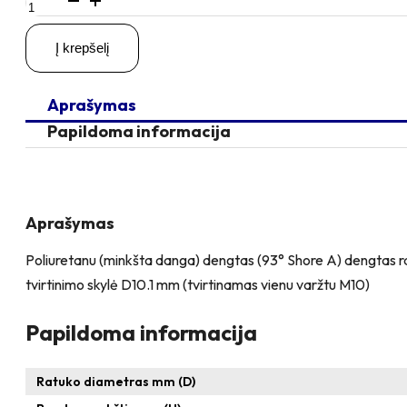
kiekis:
D35
Į krepšelį
H58
100KG
Pasukamas
Aprašymas
ratukas
su
Papildoma informacija
kiauryme
varžtui
M10
Aprašymas
Poliuretanu (minkšta danga) dengtas (93° Shore A) dengtas ratuk
tvirtinimo skylė D10.1 mm (tvirtinamas vienu varžtu M10)
Papildoma informacija
Ratuko diametras mm (D)