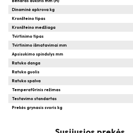
Bendras aukštis mm (H)
Dinaminė apkrova kg
Kronšteino tipas
Kronšteino medžiaga
Tvirtinimo tipas
Tvirtinimo išmatavimai mm
Apsisukimo spindulys mm
Ratuko danga
Ratuko guolis
Ratuko spalva
Temperatūrinis režimas
Testavimo standartas
Prekės grynasis svoris kg
Susijusios prekės