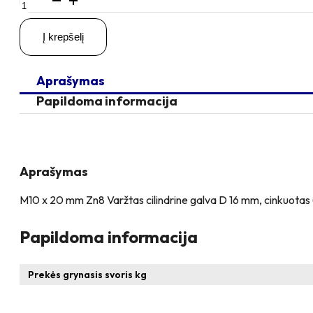
kiekis:
M10x20
Į krepšelį
Zn
Varžtas
cilindrine
Aprašymas
galva,
cinkuotas
Papildoma informacija
Aprašymas
M10 x 20 mm Zn8 Varžtas cilindrine galva D 16 mm, cinkuotas 
Papildoma informacija
Prekės grynasis svoris kg