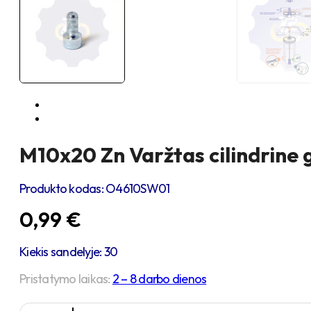
M10x20 Zn Varžtas cilindrine 
Produkto kodas:
O4610SW01
0,99
€
Kiekis sandelyje: 30
Pristatymo laikas:
2 – 8 darbo dienos
produkto