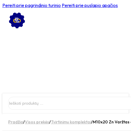
Pereiti prie pagrindinio turinio
Pereiti prie puslapio apačios
Ieškoti
Pradžia
/
Visos prekės
/
Tvirtinimų komplektai
/
M10x20 Zn Varžtas c