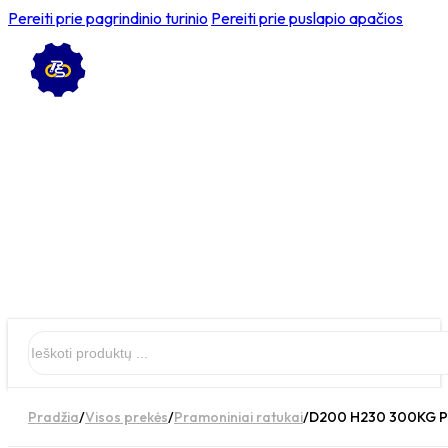
Pereiti prie pagrindinio turinio
Pereiti prie puslapio apačios
Ieškoti
Pradžia
/
Visos prekės
/
Pramoniniai ratukai
/
D200 H230 300KG Pas