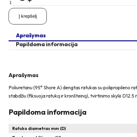
kiekis:
D200
Į krepšelį
H230
300KG
Pasukamas
Aprašymas
ratukas
su
Papildoma informacija
stabdžiu,
su
kiauryme
varžtui
M12
Aprašymas
Poliuretanu (95° Shore A) dengtas ratukas su polipropileno ratl
stabdžiu (fiksuoja ratuką ir kronšteiną), tvirtinimo skylė D12.
Papildoma informacija
Ratuko diametras mm (D)