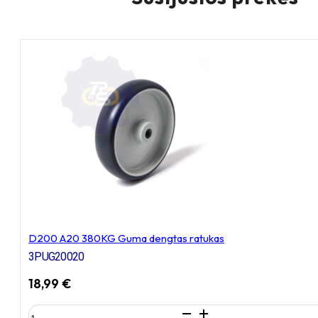
D200 A20 380KG Guma dengtas ratukas
3PUG20020
18,99
€
produkto