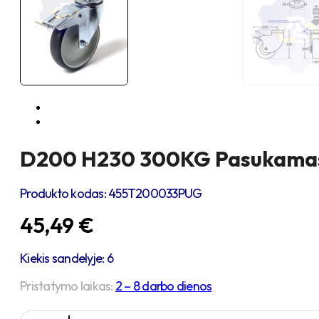
D200 H230 300KG Pasukamas r
Produkto kodas:
455T200033PUG
45,49
€
Kiekis sandelyje: 6
Pristatymo laikas:
2 – 8 darbo dienos
produkto