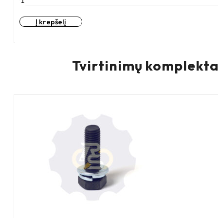
kiekis:
D200
Į krepšelį
A20
380KG
Guma
dengtas
Tvirtinimų komplekta
ratukas