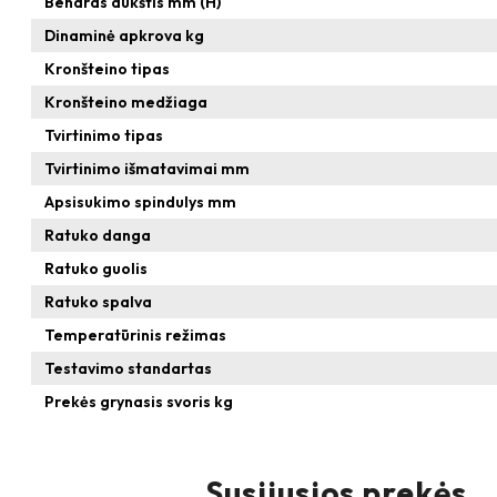
Bendras aukštis mm (H)
Dinaminė apkrova kg
Kronšteino tipas
Kronšteino medžiaga
Tvirtinimo tipas
Tvirtinimo išmatavimai mm
Apsisukimo spindulys mm
Ratuko danga
Ratuko guolis
Ratuko spalva
Temperatūrinis režimas
Testavimo standartas
Prekės grynasis svoris kg
Susijusios prekės