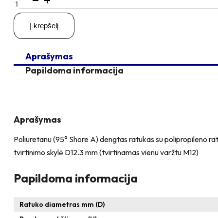
kiekis:
D200
Į krepšelį
H230
300KG
Pasukamas
Aprašymas
ratukas
su
Papildoma informacija
kiauryme
varžtui
M12
Aprašymas
Poliuretanu (95° Shore A) dengtas ratukas su polipropileno ratl
tvirtinimo skylė D12.3 mm (tvirtinamas vienu varžtu M12)
Papildoma informacija
Ratuko diametras mm (D)