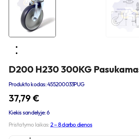
D200 H230 300KG Pasukamas r
Produkto kodas:
455200033PUG
37,79
€
Kiekis sandelyje: 6
Pristatymo laikas:
2 – 8 darbo dienos
produkto