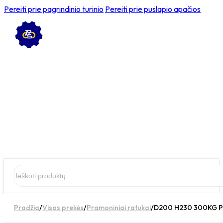
Pereiti prie pagrindinio turinio
Pereiti prie puslapio apačios
Ieškoti
Pradžia
/
Visos prekės
/
Pramoniniai ratukai
/
D200 H230 300KG Pas