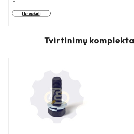
kiekis:
D200
Į krepšelį
A20
380KG
Guma
dengtas
Tvirtinimų komplekta
ratukas