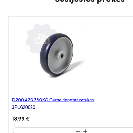
D200 A20 380KG Guma dengtas ratukas
3PUG20020
18,99
€
produkto