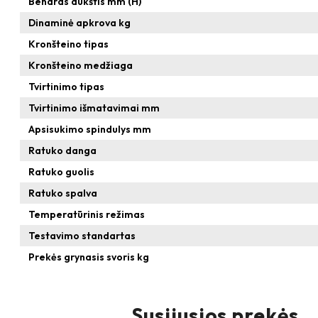
Bendras aukštis mm (H)
Dinaminė apkrova kg
Kronšteino tipas
Kronšteino medžiaga
Tvirtinimo tipas
Tvirtinimo išmatavimai mm
Apsisukimo spindulys mm
Ratuko danga
Ratuko guolis
Ratuko spalva
Temperatūrinis režimas
Testavimo standartas
Prekės grynasis svoris kg
Susijusios prekės