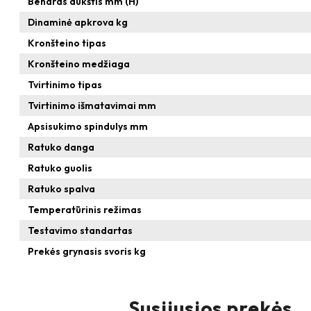
Bendras aukštis mm (H)
Dinaminė apkrova kg
Kronšteino tipas
Kronšteino medžiaga
Tvirtinimo tipas
Tvirtinimo išmatavimai mm
Apsisukimo spindulys mm
Ratuko danga
Ratuko guolis
Ratuko spalva
Temperatūrinis režimas
Testavimo standartas
Prekės grynasis svoris kg
Susijusios prekės