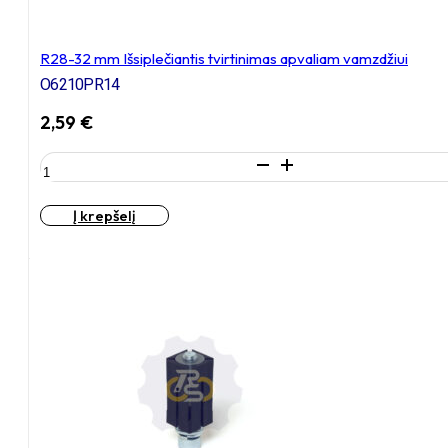
R28-32 mm Išsiplečiantis tvirtinimas apvaliam vamzdžiui
O6210PR14
2,59
€
produkto
kiekis:
R28-
Į krepšelį
32
mm
Išsiplečiantis
tvirtinimas
apvaliam
vamzdžiui