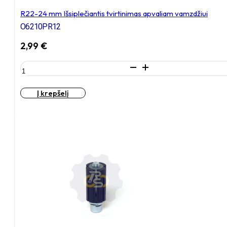
R22-24 mm Išsiplečiantis tvirtinimas apvaliam vamzdžiui
O6210PR12
2,99
€
produkto
kiekis:
R22-
Į krepšelį
24
mm
Išsiplečiantis
tvirtinimas
apvaliam
vamzdžiui