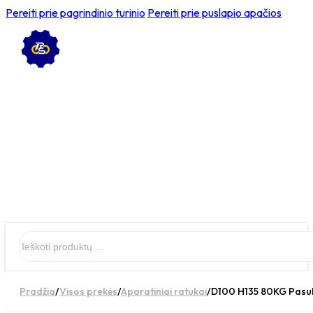
Pereiti prie pagrindinio turinio
Pereiti prie puslapio apačios
Ieškoti
Pradžia
/
Visos prekės
/
Aparatiniai ratukai
/
D100 H135 80KG Pasuk