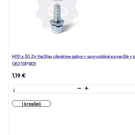
M10 x 30 Zn Varžtas cilindrine galva + spyruoklinė poveržlė +
O6210PR03
1,19
€
produkto
kiekis:
M10
Į krepšelį
x
30
Zn
Varžtas
cilindrine