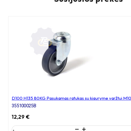
D100 H135 80KG Pasukamas ratukas su kiauryme varžtui M1
355100025B
12,29
€
produkto