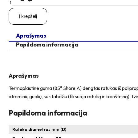
kiekis:
D100
Į krepšelį
H135
80KG
Pasukamas
Aprašymas
ratukas
su
Papildoma informacija
stabdžiu,
su
kiauryme
varžtui
M10
Aprašymas
Termoplastine guma (85° Shore A) dengtas ratukas iš polipropil
atraminių guolių, su stabdžiu (fiksuoja ratuką ir kronšteiną), 
Papildoma informacija
Ratuko diametras mm (D)