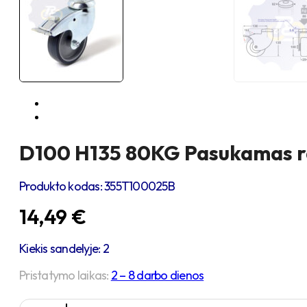
D100 H135 80KG Pasukamas rat
Produkto kodas:
355T100025B
14,49
€
Kiekis sandelyje: 2
Pristatymo laikas:
2 – 8 darbo dienos
produkto