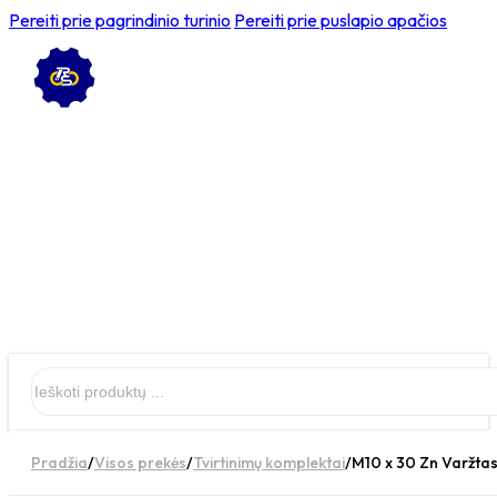
Pereiti prie pagrindinio turinio
Pereiti prie puslapio apačios
Ieškoti
Pradžia
/
Visos prekės
/
Tvirtinimų komplektai
/
M10 x 30 Zn Varžtas