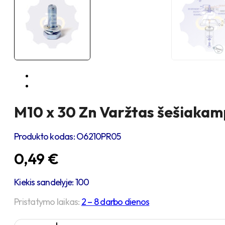
M10 x 30 Zn Varžtas šešiakamp
Produkto kodas:
O6210PR05
0,49
€
Kiekis sandelyje: 100
Pristatymo laikas:
2 – 8 darbo dienos
produkto