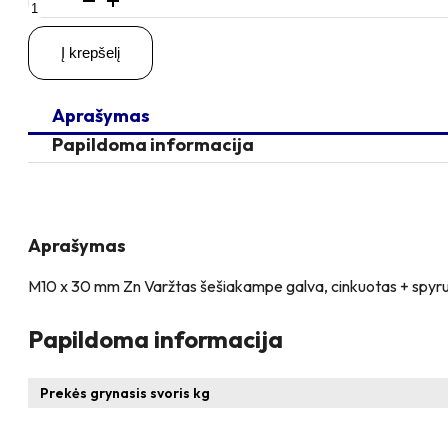
kiekis:
M10
Į krepšelį
x
30
Zn
Aprašymas
Varžtas
šešiakampe
Papildoma informacija
galva
+
spyruoklinė
poveržlė
+
Aprašymas
poveržlė
M10 x 30 mm Zn Varžtas šešiakampe galva, cinkuotas + spyruok
Papildoma informacija
Prekės grynasis svoris kg