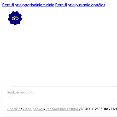
Pereiti prie pagrindinio turinio
Pereiti prie puslapio apačios
Ieškoti
Pradžia
/
Visos prekės
/
Pramoniniai ratukai
/
D100 H125 150KG Fiks