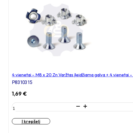
25
Zn
Varžtas
įleidžiama
galva
+
4
vienetai
–
N8S
Veržlė
4 vienetai – M8 x 20 Zn Varžtas įleidžiama galva + 4 vienetai
P8310315
1,69
€
produkto
kiekis:
4
Į krepšelį
vienetai
–