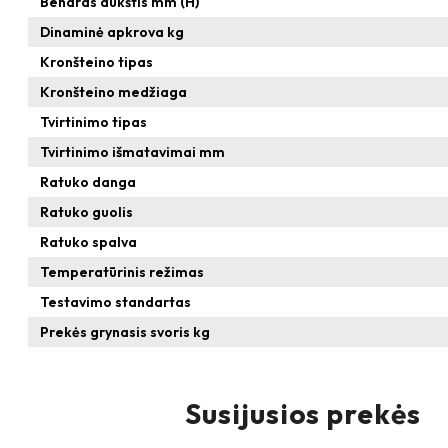
Bendras aukštis mm (H)
Dinaminė apkrova kg
Kronšteino tipas
Kronšteino medžiaga
Tvirtinimo tipas
Tvirtinimo išmatavimai mm
Ratuko danga
Ratuko guolis
Ratuko spalva
Temperatūrinis režimas
Testavimo standartas
Prekės grynasis svoris kg
Susijusios prekės