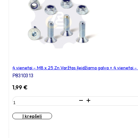
Zn
Varžtas
įleidžiama
galva,
cinkuotas
4 vienetai – M8 x 25 Zn Varžtas įleidžiama galva + 4 vienetai 
P8310313
1,99
€
produkto
kiekis:
4
Į krepšelį
vienetai
–
M8
x