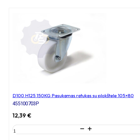
D100 H125 150KG Pasukamas ratukas su plokštele 105×80
455100703P
12,39
€
produkto
kiekis: