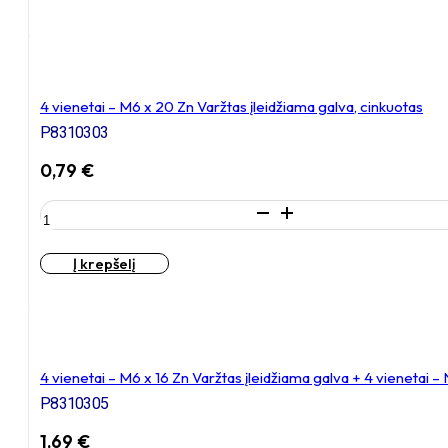
4 vienetai – M6 x 20 Zn Varžtas įleidžiama galva, cinkuotas
P8310303
0,79
€
produkto
kiekis:
4
Į krepšelį
vienetai
–
M6
x
20
Zn
4 vienetai – M6 x 16 Zn Varžtas įleidžiama galva + 4 vienetai 
Varžtas
P8310305
įleidžiama
galva,
1,69
€