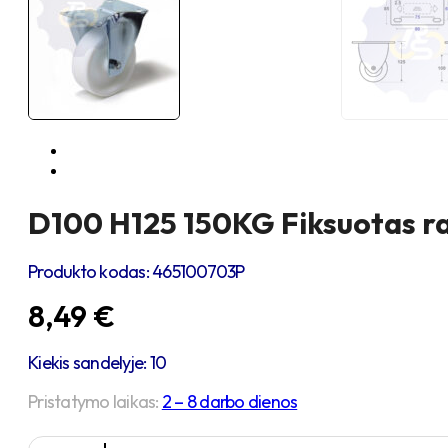
D100 H125 150KG Fiksuotas ra
Produkto kodas:
465100703P
8,49
€
Kiekis sandelyje: 10
Pristatymo laikas:
2 – 8 darbo dienos
produkto