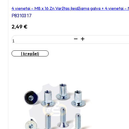
4 vienetai – M8 x 16 Zn Varžtas įleidžiama galva + 4 vienetai 
P8310317
2,49
€
produkto
kiekis:
4
Į krepšelį
vienetai
–
M8
x
16
Zn
Varžtas
įleidžiama
galva
+
4
vienetai
–