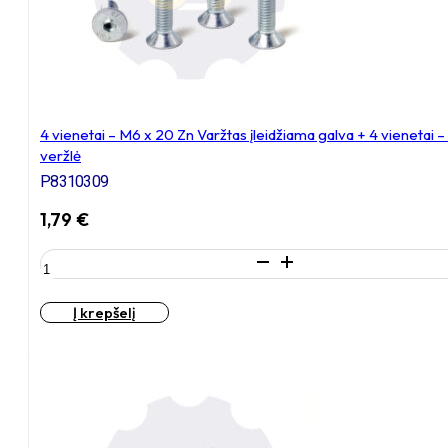
vienetai
–
NT
M8
x
16
4 vienetai – M6 x 20 Zn Varžtas įleidžiama galva + 4 vieneta
Zn
veržlė
T-
formos
P8310309
veržlė
1,79
€
produkto
kiekis:
4
Į krepšelį
vienetai
–
M6
x
20
Zn
Varžtas