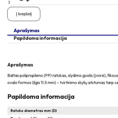
kiekis:
D100
Į krepšelį
H125
150KG
Fiksuotas
Aprašymas
ratukas
su
Papildoma informacija
plokštele
100x85
Aprašymas
Baltas polipropileno (PP) ratukas, slydimo guolis (įvorė), fiks
ovalo formos (ilgis 11.5 mm) – tvirtinimo skylių atstumas 
Papildoma informacija
Ratuko diametras mm (D)