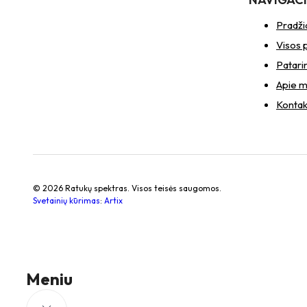
Pradži
Visos 
Patari
Apie 
Kontak
© 2026 Ratukų spektras. Visos teisės saugomos.
Svetainių kūrimas
:
Artix
Meniu