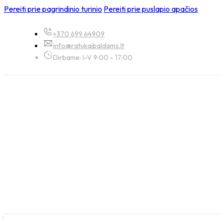
Pereiti prie pagrindinio turinio
Pereiti prie puslapio apačios
+370 699 64909
info@ratukaibaldams.lt
Dirbame: I-V 9:00 - 17:00