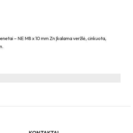
 vienetai – NE M8 x 10 mm Zn Įkalama veržlė, cinkuota,
m.
KONTAKTAI