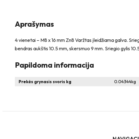
įleidžiama
galva
+
4
Aprašymas
vienetai
–
NEM8x10
4 vienetai – M8 x 16 mm Zn8 Varžtas įleidžiama galva. Srieg
Įkalama
bendras aukštis 10.5 mm, skersmuo 9 mm. Sriegio gylis 10.
veržlė
Papildoma informacija
Prekės grynasis svoris kg
0.04344
kg
NAVIGAC