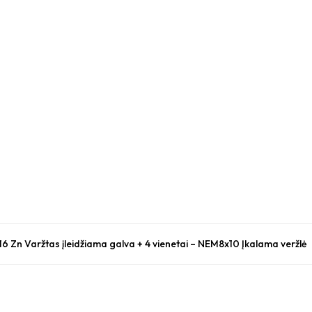
 16 Zn Varžtas įleidžiama galva + 4 vienetai – NEM8x10 Įkalama veržlė