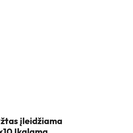
ržtas įleidžiama
8x10 Įkalama