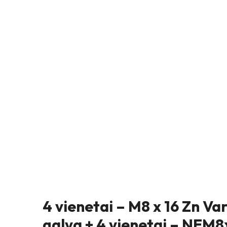
4 vienetai – M8 x 16 Zn Va
galva + 4 vienetai – NEM