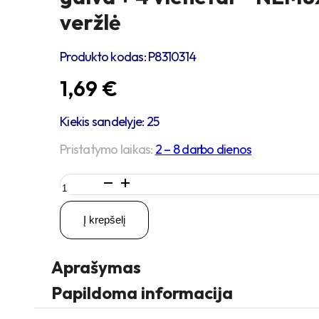
veržlė
Produkto kodas:
P8310314
1,69
€
Kiekis sandelyje: 25
Pristatymo laikas:
2 – 8 darbo dienos
produkto
kiekis:
4
Į krepšelį
vienetai
–
M8
Aprašymas
x
16
Papildoma informacija
Zn
Varžtas