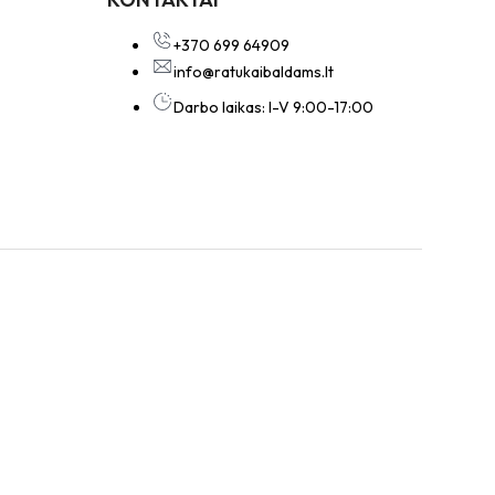
+370 699 64909
info@ratukaibaldams.lt
Darbo laikas: I-V 9:00-17:00