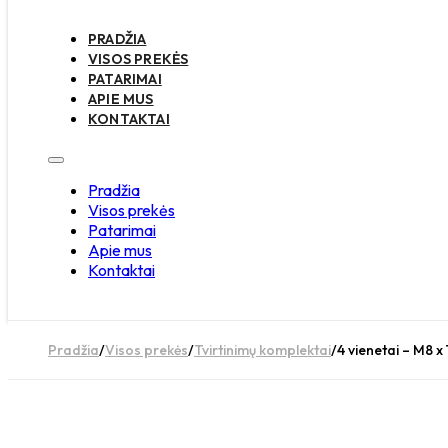
PRADŽIA
VISOS PREKĖS
PATARIMAI
APIE MUS
KONTAKTAI
Pradžia
Visos prekės
Patarimai
Apie mus
Kontaktai
Pradžia
/
Visos prekės
/
Tvirtinimų komplektai
/
4 vienetai – M8 x