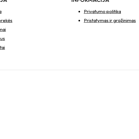
a
Privatumo politika
prekės
Pristatymas ir grąžinimas
mai
mus
tai