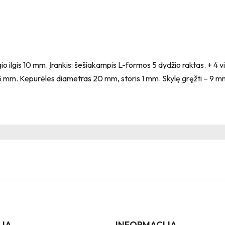
io ilgis 10 mm. Įrankis: šešiakampis L-formos 5 dydžio raktas. + 4
5 mm. Kepurėles diametras 20 mm, storis 1 mm. Skylę gręžti – 9 m
IJA
INFORMACIJA