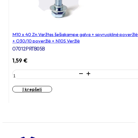
įvorė
M10 x 40 Zn Varžtas šešiakampe galva + spyruoklinė poveržl
+ O30/10 poveržlė + N10S Veržlė
O7012PRTB05B
1,59
€
produkto
kiekis:
M10
Į krepšelį
x
40
Zn
Varžtas
šešiakampe
galva
+
spyruoklinė