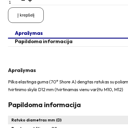
kiekis:
D100
Į krepšelį
H124
150KG
Pasukamas
Aprašymas
ratukas
su
Papildoma informacija
kiauryme
varžtui
M10,
M12
Aprašymas
Pilka elastinga guma (70° Shore A) dengtas ratukas su poliamido 
tvirtinimo skylė D12 mm (tvirtinamas vienu varžtu M10, M12)
Papildoma informacija
Ratuko diametras mm (D)