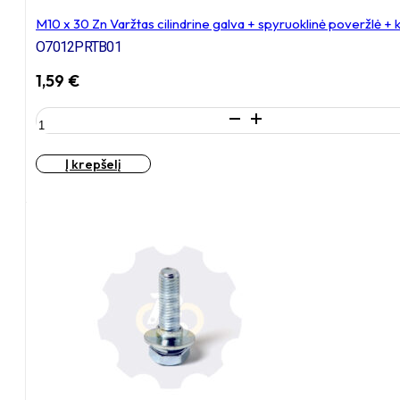
M10 x 30 Zn Varžtas cilindrine galva + spyruoklinė poveržlė 
O7012PRTB01
1,59
€
produkto
kiekis:
M10
Į krepšelį
x
30
Zn
Varžtas
cilindrine
galva
+
spyruoklinė
poveržlė
+
kiaurymės
sumažinimo
įvorė