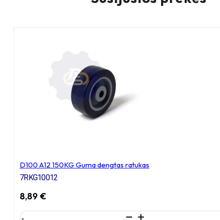
D100 A12 150KG Guma dengtas ratukas
7RKG10012
8,89
€
produkto