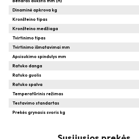
Bendras aukštis mm (H)
Dinaminė apkrova kg
Kronšteino tipas
Kronšteino medžiaga
Tvirtinimo tipas
Tvirtinimo išmatavimai mm
Apsisukimo spindulys mm
Ratuko danga
Ratuko guolis
Ratuko spalva
Temperatūrinis režimas
Testavimo standartas
Prekės grynasis svoris kg
Susijusios prekės