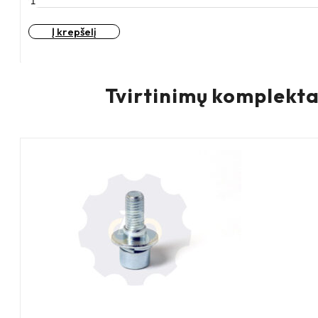
kiekis:
D100
Į krepšelį
A12
150KG
Guma
dengtas
Tvirtinimų komplekta
ratukas