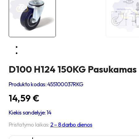
D100 H124 150KG Pasukamas r
Produkto kodas:
455100037RKG
14,59
€
Kiekis sandelyje: 14
Pristatymo laikas:
2 – 8 darbo dienos
produkto