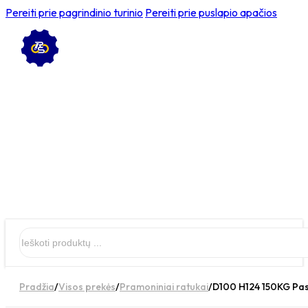
Pereiti prie pagrindinio turinio
Pereiti prie puslapio apačios
Ieškoti
Pradžia
/
Visos prekės
/
Pramoniniai ratukai
/
D100 H124 150KG Pas