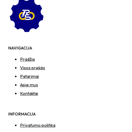
poveržlė
+
kiaurymės
sumažinimo
įvorė
+
O30/10
poveržlė
NAVIGACIJA
+
N10S
Pradžia
Veržlė
Visos prekės
Patarimai
Apie mus
Kontaktai
INFORMACIJA
Privatumo politika