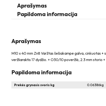
Aprašymas
Papildoma informacija
Aprašymas
M10 x 40 mm Zn8 Varžtas šešiakampe galva, cinkuotas + spy
veržliaraktis 17 dydžio. + O30/10 poveržlė, 2.3 mm storio + N
Papildoma informacija
Prekės grynasis svoris kg
0.06386
kg