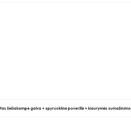
tas šešiakampe galva + spyruoklinė poveržlė + kiaurymės sumažinimo 