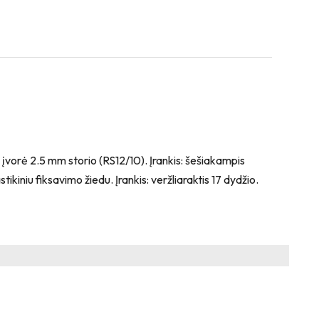
vorė 2.5 mm storio (RS12/10). Įrankis: šešiakampis
kiniu fiksavimo žiedu. Įrankis: veržliaraktis 17 dydžio.