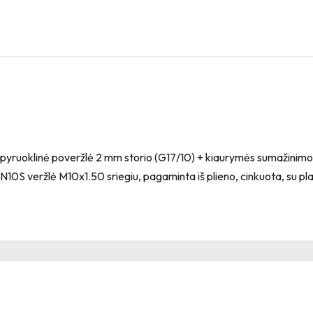
ruoklinė poveržlė 2 mm storio (G17/10) + kiaurymės sumažinimo į
10S veržlė M10x1.50 sriegiu, pagaminta iš plieno, cinkuota, su plasti