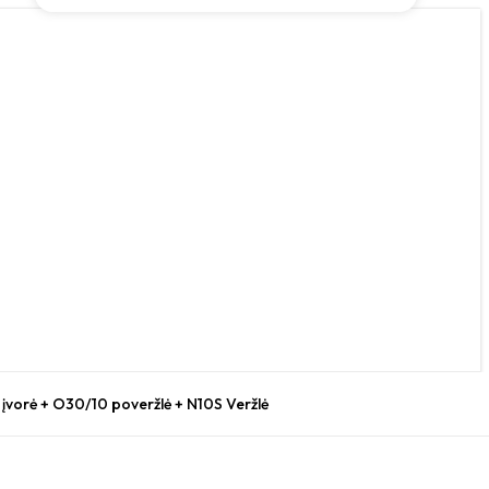
įvorė + O30/10 poveržlė + N10S Veržlė