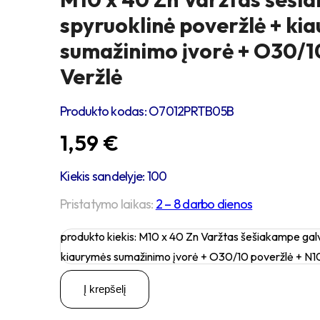
spyruoklinė poveržlė + ki
sumažinimo įvorė + O30/1
Veržlė
Produkto kodas:
O7012PRTB05B
1,59
€
Kiekis sandelyje: 100
Pristatymo laikas:
2 – 8 darbo dienos
produkto kiekis: M10 x 40 Zn Varžtas šešiakampe galv
kiaurymės sumažinimo įvorė + O30/10 poveržlė + N1
Į krepšelį