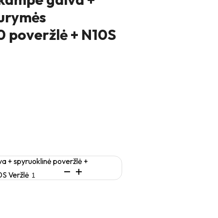
aurymės
0 poveržlė + N10S
a + spyruoklinė poveržlė +
0S Veržlė