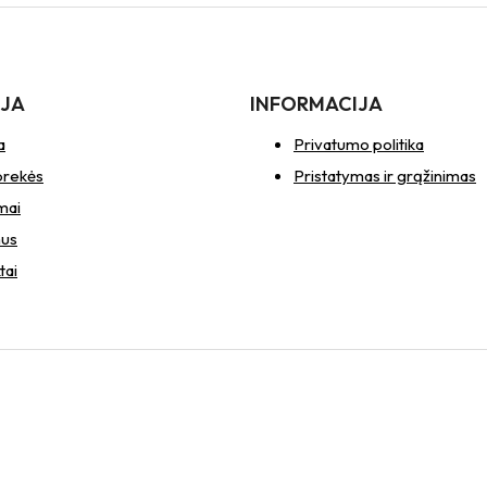
IJA
INFORMACIJA
a
Privatumo politika
prekės
Pristatymas ir grąžinimas
mai
mus
tai