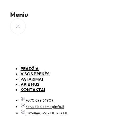
Meniu
PRADŽIA
VISOS PREKĖS
PATARIMAI
APIE MUS
KONTAKTAI
+370 699 64909
ratukaibaldams@info.lt
Dirbame: I-V 9:00 - 17:00