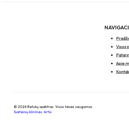
NAVIGAC
Pradži
Visos 
Patari
Apie 
Kontak
© 2026 Ratukų spektras. Visos teisės saugomos.
Svetainių kūrimas
:
Artix