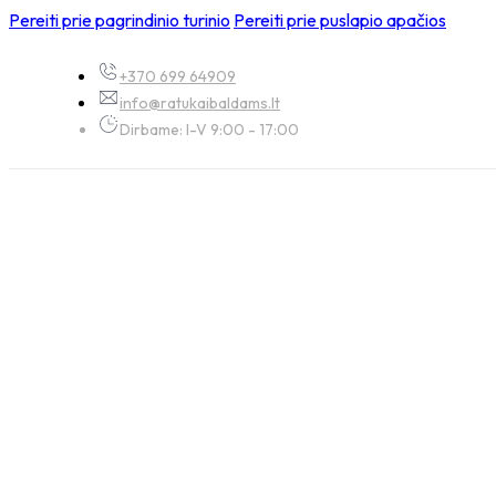
Pereiti prie pagrindinio turinio
Pereiti prie puslapio apačios
+370 699 64909
info@ratukaibaldams.lt
Dirbame: I-V 9:00 - 17:00