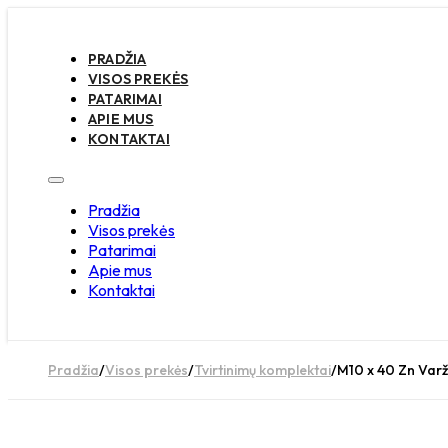
PRADŽIA
VISOS PREKĖS
PATARIMAI
APIE MUS
KONTAKTAI
Pradžia
Visos prekės
Patarimai
Apie mus
Kontaktai
Pradžia
/
Visos prekės
/
Tvirtinimų komplektai
/
M10 x 40 Zn Varž