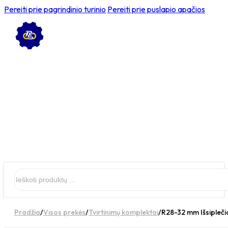
Pereiti prie pagrindinio turinio
Pereiti prie puslapio apačios
Ieškoti
Pradžia
/
Visos prekės
/
Tvirtinimų komplektai
/
R28-32 mm Išsipleči