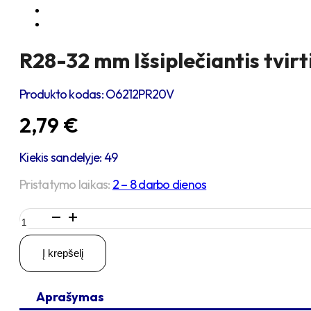
R28-32 mm Išsiplečiantis tvir
Produkto kodas:
O6212PR20V
2,79
€
Kiekis sandelyje: 49
Pristatymo laikas:
2 – 8 darbo dienos
produkto
kiekis:
R28-
Į krepšelį
32
mm
Išsiplečiantis
Aprašymas
tvirtinimas