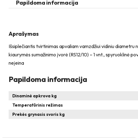
apvaliam
Papildoma informacija
vamzdžiui
Aprašymas
Išsiplečiantis tvirtinimas apvaliam vamzdžiui vidiniu diametru
kiaurymės sumažinimo įvorė (RS12/10) – 1 vnt., spyruoklinė pov
neįeina
Papildoma informacija
Dinaminė apkrova kg
Temperatūrinis režimas
Prekės grynasis svoris kg