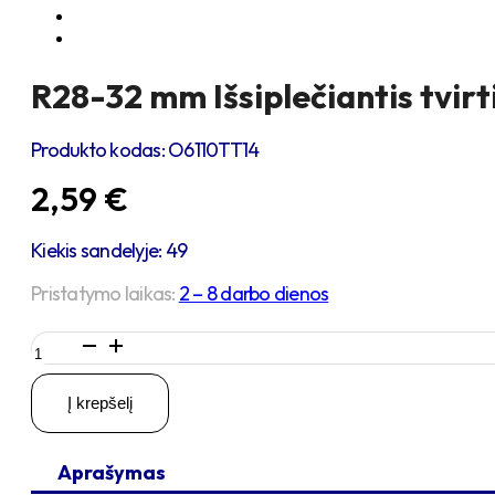
R28-32 mm Išsiplečiantis tvir
Produkto kodas:
O6110TT14
2,59
€
Kiekis sandelyje: 49
Pristatymo laikas:
2 – 8 darbo dienos
produkto
kiekis:
R28-
Į krepšelį
32
mm
Išsiplečiantis
Aprašymas
tvirtinimas