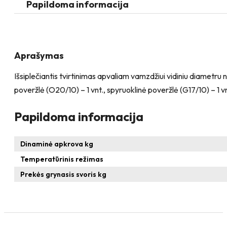
apvaliam
Papildoma informacija
vamzdžiui
Aprašymas
Išsiplečiantis tvirtinimas apvaliam vamzdžiui vidiniu diametru
poveržlė (O20/10) – 1 vnt., spyruoklinė poveržlė (G17/10) – 1 
Papildoma informacija
Dinaminė apkrova kg
Temperatūrinis režimas
Prekės grynasis svoris kg