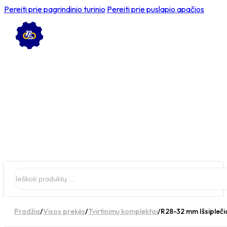
Pereiti prie pagrindinio turinio
Pereiti prie puslapio apačios
Ieškoti
Pradžia
/
Visos prekės
/
Tvirtinimų komplektai
/
R28-32 mm Išsipleči