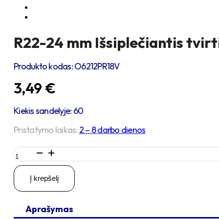
R22-24 mm Išsiplečiantis tvir
Produkto kodas:
O6212PR18V
3,49
€
Kiekis sandelyje: 60
Pristatymo laikas:
2 – 8 darbo dienos
produkto
kiekis:
R22-
Į krepšelį
24
mm
Išsiplečiantis
Aprašymas
tvirtinimas