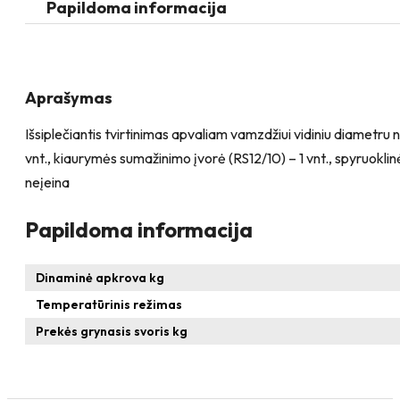
apvaliam
Papildoma informacija
vamzdžiui
Aprašymas
Išsiplečiantis tvirtinimas apvaliam vamzdžiui vidiniu diametru
vnt., kiaurymės sumažinimo įvorė (RS12/10) – 1 vnt., spyruoklin
neįeina
Papildoma informacija
Dinaminė apkrova kg
Temperatūrinis režimas
Prekės grynasis svoris kg