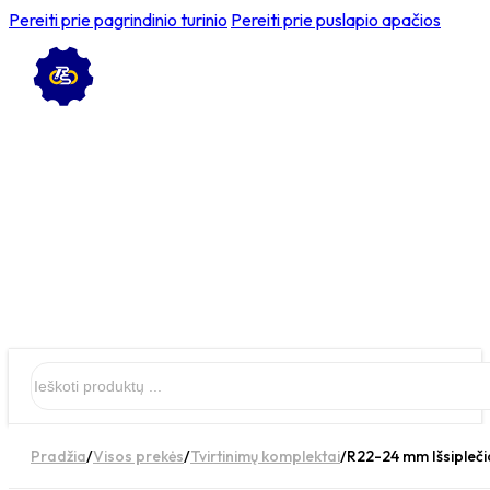
Pereiti prie pagrindinio turinio
Pereiti prie puslapio apačios
Ieškoti
Pradžia
/
Visos prekės
/
Tvirtinimų komplektai
/
R22-24 mm Išsipleči