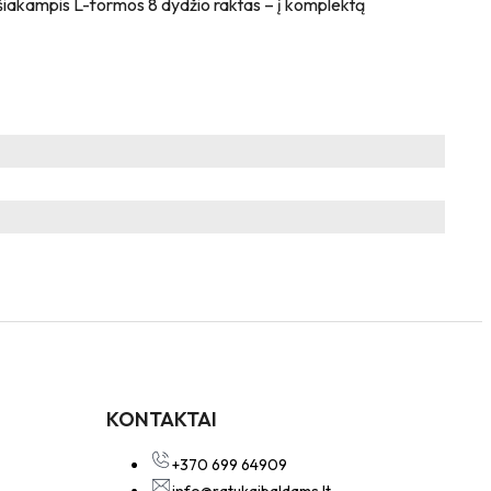
šešiakampis L-formos 8 dydžio raktas – į komplektą
KONTAKTAI
+370 699 64909
info@ratukaibaldams.lt