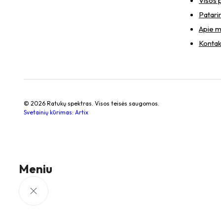
Visos 
Patari
Apie 
Kontak
© 2026 Ratukų spektras. Visos teisės saugomos.
Svetainių kūrimas
:
Artix
Meniu