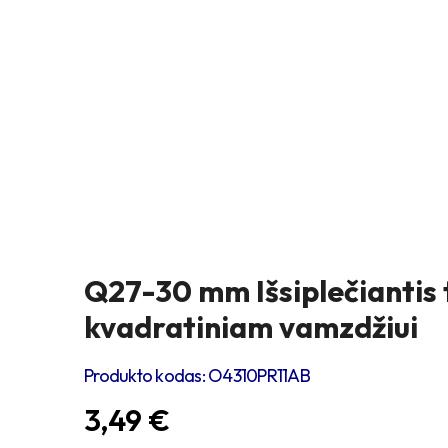
Q27-30 mm Išsiplečiantis 
kvadratiniam vamzdžiui
Produkto kodas:
O4310PR11AB
3,49
€