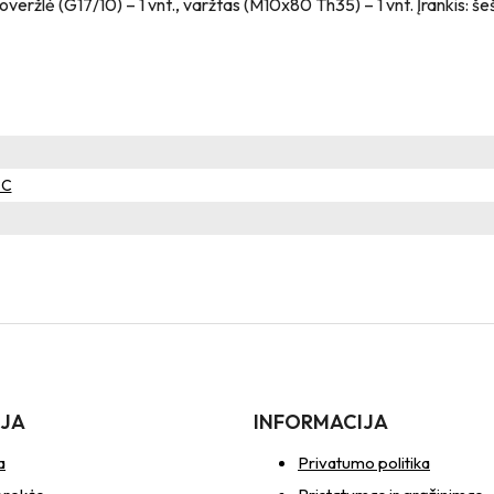
poveržlė (G17/10) – 1 vnt., varžtas (M10x80 Th35) – 1 vnt. Įrankis: 
°C
IJA
INFORMACIJA
a
Privatumo politika