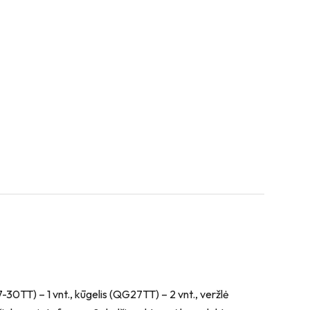
-30TT) – 1 vnt., kūgelis (QG27TT) – 2 vnt., veržlė