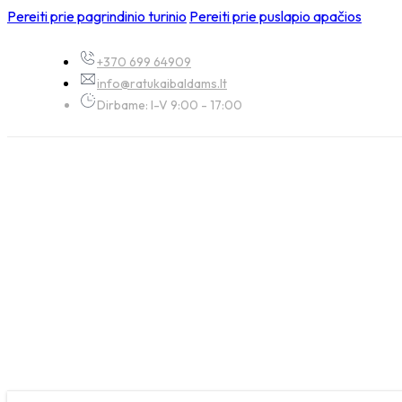
Pereiti prie pagrindinio turinio
Pereiti prie puslapio apačios
+370 699 64909
info@ratukaibaldams.lt
Dirbame: I-V 9:00 - 17:00