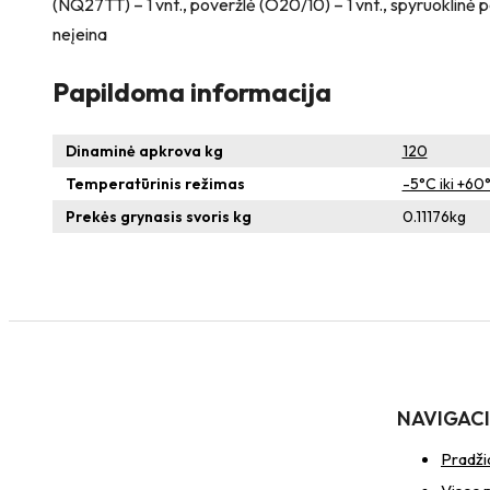
(NQ27TT) – 1 vnt., poveržlė (O20/10) – 1 vnt., spyruoklinė 
neįeina
Papildoma informacija
Dinaminė apkrova kg
120
Temperatūrinis režimas
-5°C iki +60
Prekės grynasis svoris kg
0.11176
kg
NAVIGAC
Pradži