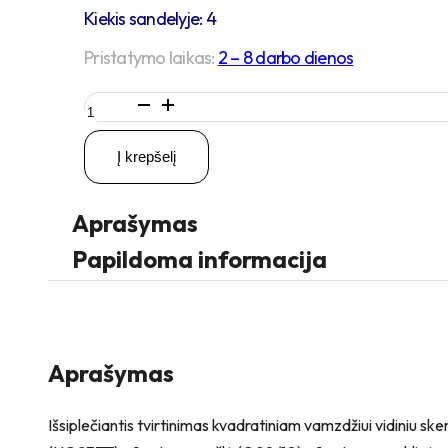
Kiekis sandelyje: 4
Pristatymo laikas:
2 – 8 darbo dienos
produkto
kiekis:
Q27-
Į krepšelį
30
mm
Išsiplečiantis
Aprašymas
tvirtinimas
kvadratiniam
Papildoma informacija
vamzdžiui
Aprašymas
Išsiplečiantis tvirtinimas kvadratiniam vamzdžiui vidiniu s