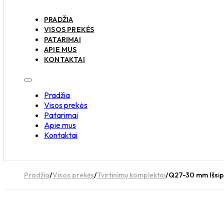
PRADŽIA
VISOS PREKĖS
PATARIMAI
APIE MUS
KONTAKTAI
Pradžia
Visos prekės
Patarimai
Apie mus
Kontaktai
Pradžia
/
Visos prekės
/
Tvirtinimų komplektai
/
Q27-30 mm Išsipl