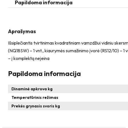
kvadratiniam
Papildoma informacija
vamzdžiui
Aprašymas
Išsiplečiantis tvirtinimas kvadratiniam vamzdžiui vidiniu ske
(NQ18SW) – 1 vnt., kiaurymės sumažinimo įvorė (RS12/10) – 1 vn
– į komplektą neįeina
Papildoma informacija
Dinaminė apkrova kg
Temperatūrinis režimas
Prekės grynasis svoris kg