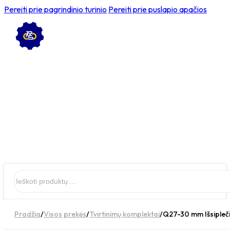
Pereiti prie pagrindinio turinio
Pereiti prie puslapio apačios
Ieškoti
Pradžia
/
Visos prekės
/
Tvirtinimų komplektai
/
Q27-30 mm Išsipleči