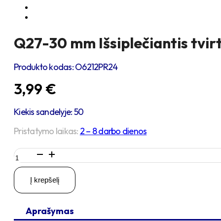
Q27-30 mm Išsiplečiantis tvir
Produkto kodas:
O6212PR24
3,99
€
Kiekis sandelyje: 50
Pristatymo laikas:
2 – 8 darbo dienos
produkto
kiekis:
Q27-
Į krepšelį
30
mm
Išsiplečiantis
Aprašymas
tvirtinimas