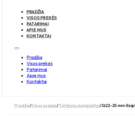
PRADŽIA
VISOS PREKĖS
PATARIMAI
APIE MUS
KONTAKTAI
Pradžia
Visos prekės
Patarimai
Apie mus
Kontaktai
Pradžia
/
Visos prekės
/
Tvirtinimų komplektai
/
Q22-25 mm Išsipl