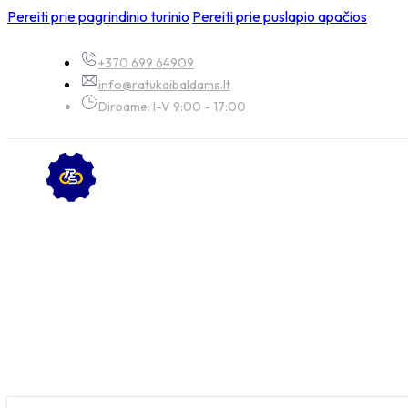
Pereiti prie pagrindinio turinio
Pereiti prie puslapio apačios
+370 699 64909
info@ratukaibaldams.lt
Dirbame: I-V 9:00 - 17:00