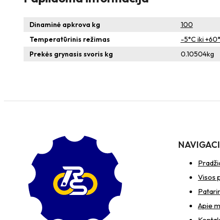
Dinaminė apkrova kg
100
Temperatūrinis režimas
-5°C iki +60
Prekės grynasis svoris kg
0.10504
kg
NAVIGAC
Pradži
Visos 
Patari
Apie 
Kontak