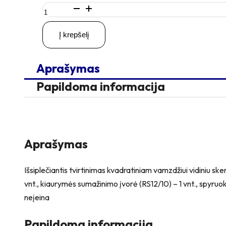
produkto
kiekis:
Q22-
Į krepšelį
25
mm
Išsiplečiantis
Aprašymas
tvirtinimas
kvadratiniam
Papildoma informacija
vamzdžiui
Aprašymas
Išsiplečiantis tvirtinimas kvadratiniam vamzdžiui vidiniu 
vnt., kiaurymės sumažinimo įvorė (RS12/10) – 1 vnt., spyruo
neįeina
Papildoma informacija