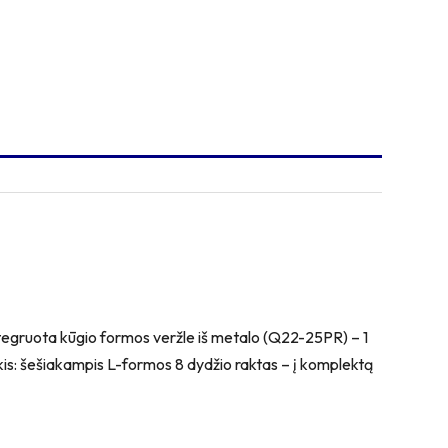
integruota kūgio formos veržle iš metalo (Q22-25PR) – 1
nkis: šešiakampis L-formos 8 dydžio raktas – į komplektą