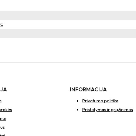
°C
IJA
INFORMACIJA
a
Privatumo politika
prekės
Pristatymas ir grąžinimas
mai
mus
tai