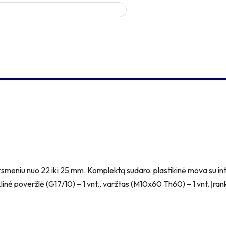
skersmeniu nuo 22 iki 25 mm. Komplektą sudaro: plastikinė mova su 
klinė poveržlė (G17/10) – 1 vnt., varžtas (M10x60 Th60) – 1 vnt. Įra