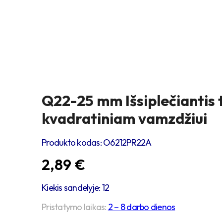
Q22-25 mm Išsiplečiantis 
kvadratiniam vamzdžiui
Produkto kodas:
O6212PR22A
2,89
€
Kiekis sandelyje: 12
Pristatymo laikas:
2 – 8 darbo dienos