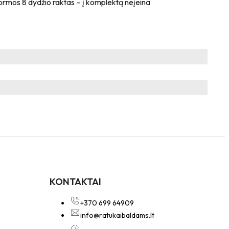
-formos 8 dydžio raktas – į komplektą neįeina
KONTAKTAI
+370 699 64909
info@ratukaibaldams.lt