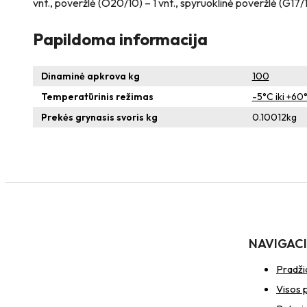
vnt., poveržlė (O20/10) – 1 vnt., spyruoklinė poveržlė (G17/
Papildoma informacija
Dinaminė apkrova kg
100
Temperatūrinis režimas
-5°C iki +60
Prekės grynasis svoris kg
0.10012
kg
NAVIGAC
Pradži
Visos 