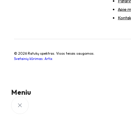
Patari
Apie 
Kontak
© 2026 Ratukų spektras. Visos teisės saugomos.
Svetainių kūrimas
:
Artix
Meniu