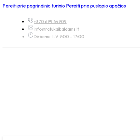
Pereiti prie pagrindinio turinio
Pereiti prie puslapio apačios
+370 699 64909
info@ratukaibaldams.lt
Dirbame: I-V 9:00 - 17:00