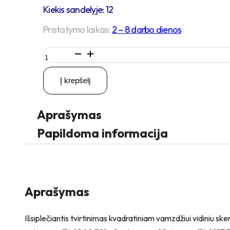
Kiekis sandelyje: 12
Pristatymo laikas:
2 – 8 darbo dienos
produkto
kiekis:
Q22-
Į krepšelį
25
mm
Išsiplečiantis
Aprašymas
tvirtinimas
kvadratiniam
Papildoma informacija
vamzdžiui
Aprašymas
Išsiplečiantis tvirtinimas kvadratiniam vamzdžiui vidiniu 