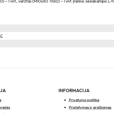
10) – 1 vnt., varžtas (M10x60 Th60) – 1 vnt. Įrankis: šešiakampis L
°C
IJA
INFORMACIJA
a
Privatumo politika
prekės
Pristatymas ir grąžinimas