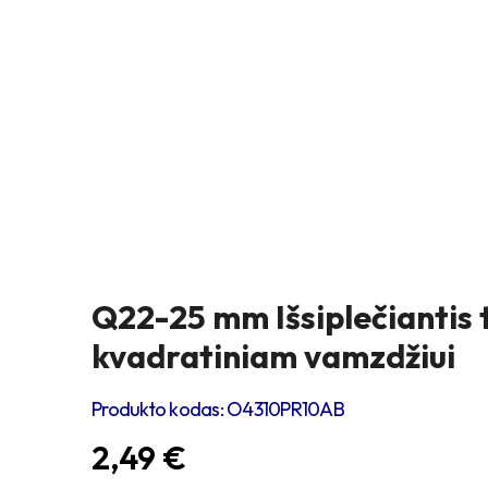
Q22-25 mm Išsiplečiantis 
kvadratiniam vamzdžiui
Produkto kodas:
O4310PR10AB
2,49
€