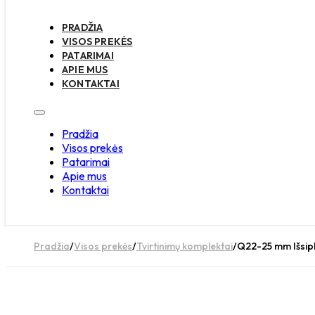
PRADŽIA
VISOS PREKĖS
PATARIMAI
APIE MUS
KONTAKTAI
Pradžia
Visos prekės
Patarimai
Apie mus
Kontaktai
Pradžia
/
Visos prekės
/
Tvirtinimų komplektai
/
Q22-25 mm Išsipl