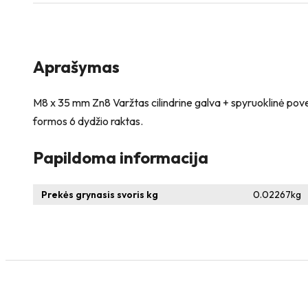
+
spyruoklinė
poveržlė
+
poveržlė
Aprašymas
+
kiaurymės
sumažinimo
M8 x 35 mm Zn8 Varžtas cilindrine galva + spyruoklinė pov
įvorė
formos 6 dydžio raktas.
Papildoma informacija
Prekės grynasis svoris kg
0.02267
kg