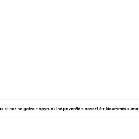
s cilindrine galva + spyruoklinė poveržlė + poveržlė + kiaurymės suma