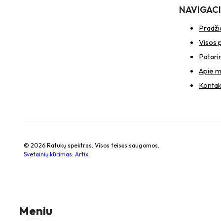
NAVIGAC
Pradži
Visos 
Patari
Apie 
Kontak
© 2026 Ratukų spektras. Visos teisės saugomos.
Svetainių kūrimas
:
Artix
Meniu