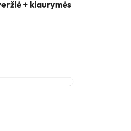
veržlė + kiaurymės