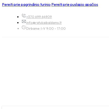
Pereiti prie pagrindinio turinio
Pereiti prie puslapio apačios
+370 699 64909
info@ratukaibaldams.lt
Dirbame: I-V 9:00 - 17:00