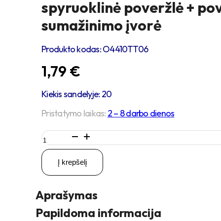
spyruoklinė poveržlė + po
sumažinimo įvorė
Produkto kodas:
O4410TT06
1,79
€
Kiekis sandelyje: 20
Pristatymo laikas:
2 – 8 darbo dienos
produkto
kiekis:
M8
Į krepšelį
x
35
Zn
Aprašymas
Varžtas
cilindrine
Papildoma informacija
galva