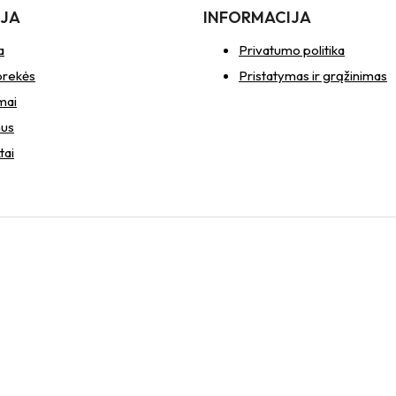
IJA
INFORMACIJA
a
Privatumo politika
prekės
Pristatymas ir grąžinimas
mai
mus
tai