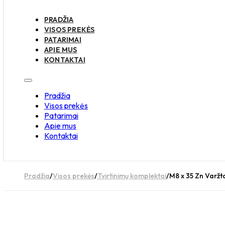
PRADŽIA
VISOS PREKĖS
PATARIMAI
APIE MUS
KONTAKTAI
Pradžia
Visos prekės
Patarimai
Apie mus
Kontaktai
Pradžia
/
Visos prekės
/
Tvirtinimų komplektai
/
M8 x 35 Zn Varžta