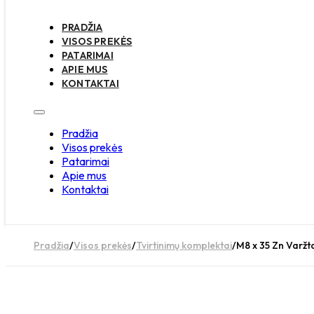
PRADŽIA
VISOS PREKĖS
PATARIMAI
APIE MUS
KONTAKTAI
Pradžia
Visos prekės
Patarimai
Apie mus
Kontaktai
Pradžia
/
Visos prekės
/
Tvirtinimų komplektai
/
M8 x 35 Zn Varžta