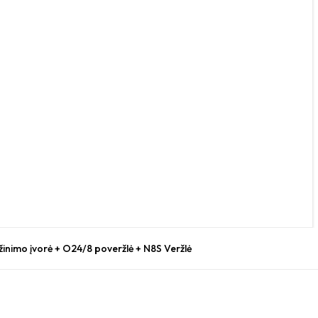
žinimo įvorė + O24/8 poveržlė + N8S Veržlė