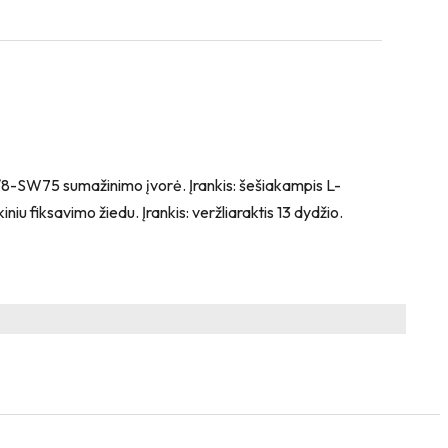
/8-SW75 sumažinimo įvorė. Įrankis: šešiakampis L-
iu fiksavimo žiedu. Įrankis: veržliaraktis 13 dydžio.