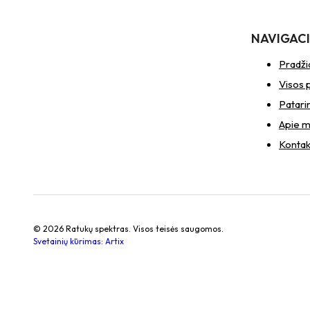
NAVIGAC
Pradži
Visos 
Patari
Apie 
Kontak
© 2026 Ratukų spektras. Visos teisės saugomos.
Svetainių kūrimas
:
Artix