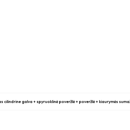
s cilindrine galva + spyruoklinė poveržlė + poveržlė + kiaurymės suma