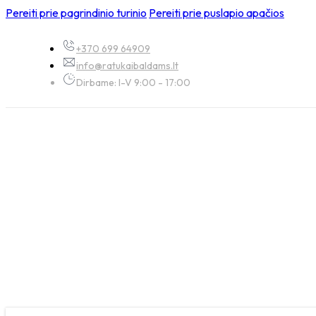
Pereiti prie pagrindinio turinio
Pereiti prie puslapio apačios
+370 699 64909
info@ratukaibaldams.lt
Dirbame: I-V 9:00 - 17:00