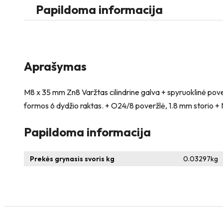
cilindrine
Papildoma informacija
galva
+
spyruoklinė
poveržlė
+
poveržlė
Aprašymas
+
kiaurymės
sumažinimo
M8 x 35 mm Zn8 Varžtas cilindrine galva + spyruoklinė pov
įvorė
formos 6 dydžio raktas. + O24/8 poveržlė, 1.8 mm storio + N8S
+
O24/8
Papildoma informacija
poveržlė
+
N8S
Prekės grynasis svoris kg
0.03297
kg
Veržlė