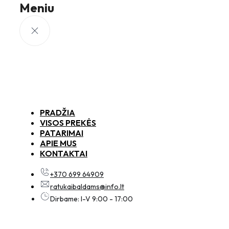
Meniu
PRADŽIA
VISOS PREKĖS
PATARIMAI
APIE MUS
KONTAKTAI
+370 699 64909
ratukaibaldams@info.lt
Dirbame: I-V 9:00 - 17:00