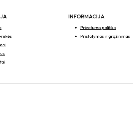
IJA
INFORMACIJA
a
Privatumo politika
prekės
Pristatymas ir grąžinimas
mai
mus
tai