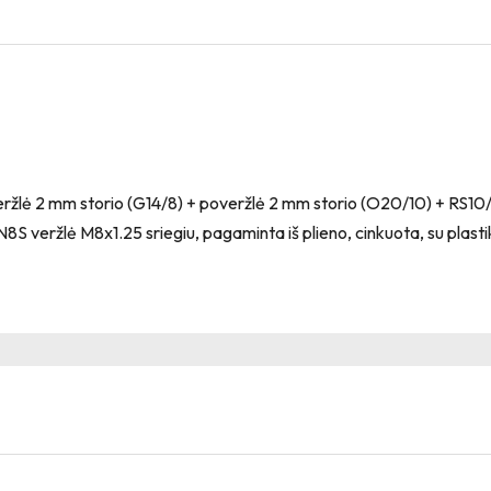
eržlė 2 mm storio (G14/8) + poveržlė 2 mm storio (O20/10) + RS10
 veržlė M8x1.25 sriegiu, pagaminta iš plieno, cinkuota, su plastikin