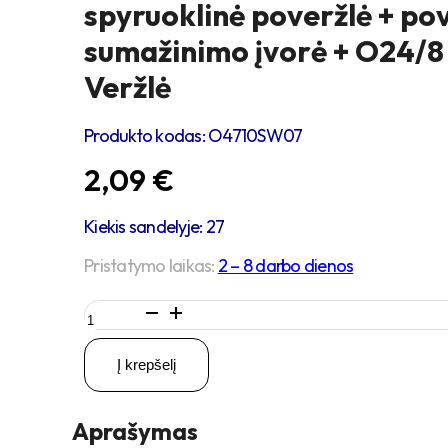
spyruoklinė poveržlė + po
sumažinimo įvorė + O24/8
Veržlė
Produkto kodas:
O4710SW07
2,09
€
Kiekis sandelyje: 27
Pristatymo laikas:
2 – 8 darbo dienos
produkto
kiekis:
M8
Į krepšelį
x
35
Zn
Aprašymas
Varžtas