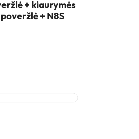
veržlė + kiaurymės
 poveržlė + N8S