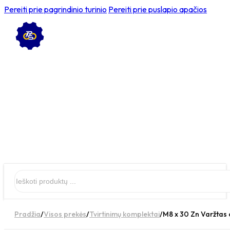
Pereiti prie pagrindinio turinio
Pereiti prie puslapio apačios
Ieškoti
Pradžia
/
Visos prekės
/
Tvirtinimų komplektai
/
M8 x 30 Zn Varžtas c