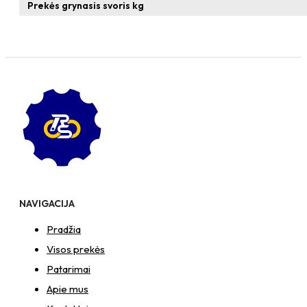
+
Prekės grynasis svoris kg
N8S
Veržlė
NAVIGACIJA
Pradžia
Visos prekės
Patarimai
Apie mus