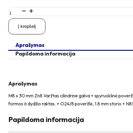
produkto
kiekis:
M8
Į krepšelį
x
30
Zn
Aprašymas
Varžtas
cilindrine
Papildoma informacija
galva
+
spyruoklinė
poveržlė
+
Aprašymas
poveržlė
+
M8 x 30 mm Zn8 Varžtas cilindrine galva + spyruoklinė pover
kiaurymės
formos 6 dydžio raktas. + O24/8 poveržlė, 1.8 mm storio + N8S ve
sumažinimo
įvorė
+
Papildoma informacija
O24/8
poveržlė