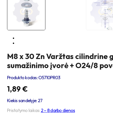
M8 x 30 Zn Varžtas cilindrine 
sumažinimo įvorė + O24/8 pove
Produkto kodas:
O5710PR03
1,89
€
Kiekis sandelyje: 27
Pristatymo laikas:
2 – 8 darbo dienos