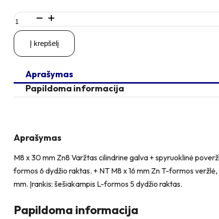
produkto
kiekis:
M8
Į krepšelį
x
30
Zn
Aprašymas
Varžtas
cilindrine
Papildoma informacija
galva
+
spyruoklinė
poveržlė
+
Aprašymas
poveržlė
+
M8 x 30 mm Zn8 Varžtas cilindrine galva + spyruoklinė pover
kiaurymės
formos 6 dydžio raktas. + NT M8 x 16 mm Zn T-formos veržlė, 
sumažinimo
įvorė
mm. Įrankis: šešiakampis L-formos 5 dydžio raktas.
+
NT
Papildoma informacija
M8