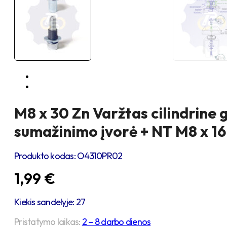
M8 x 30 Zn Varžtas cilindrine 
sumažinimo įvorė + NT M8 x 16
Produkto kodas:
O4310PR02
1,99
€
Kiekis sandelyje: 27
Pristatymo laikas:
2 – 8 darbo dienos