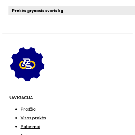
x
16
Prekės grynasis svoris kg
Zn
T-
formos
veržlė
NAVIGACIJA
Pradžia
Visos prekės
Patarimai