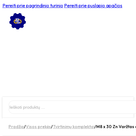
Pereiti prie pagrindinio turinio
Pereiti prie puslapio apačios
Ieškoti
Pradžia
/
Visos prekės
/
Tvirtinimų komplektai
/
M8 x 30 Zn Varžtas c