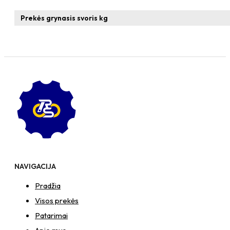
x
16
Prekės grynasis svoris kg
Zn
T-
formos
veržlė
NAVIGACIJA
Pradžia
Visos prekės
Patarimai