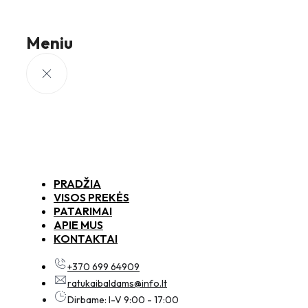
Meniu
PRADŽIA
VISOS PREKĖS
PATARIMAI
APIE MUS
KONTAKTAI
+370 699 64909
ratukaibaldams@info.lt
Dirbame: I-V 9:00 - 17:00