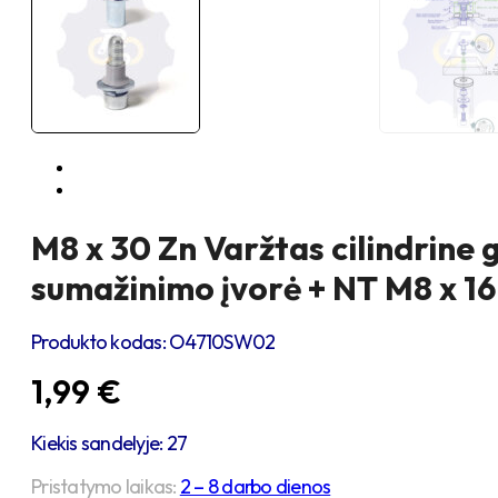
M8 x 30 Zn Varžtas cilindrine 
sumažinimo įvorė + NT M8 x 16
Produkto kodas:
O4710SW02
1,99
€
Kiekis sandelyje: 27
Pristatymo laikas:
2 – 8 darbo dienos