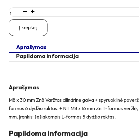
produkto
kiekis:
M8
Į krepšelį
x
30
Zn
Aprašymas
Varžtas
cilindrine
Papildoma informacija
galva
+
spyruoklinė
poveržlė
+
Aprašymas
poveržlė
+
M8 x 30 mm Zn8 Varžtas cilindrine galva + spyruoklinė pover
kiaurymės
formos 6 dydžio raktas. + NT M8 x 16 mm Zn T-formos veržlė, 
sumažinimo
įvorė
mm. Įrankis: šešiakampis L-formos 5 dydžio raktas.
+
NT
Papildoma informacija
M8