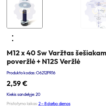
M12 x 40 Sw Varžtas šešiakamp
poveržlė + N12S Veržlė
Produkto kodas:
O6212PR16
2,59
€
Kiekis sandelyje: 20
Pristatymo laikas:
2 – 8 darbo dienos