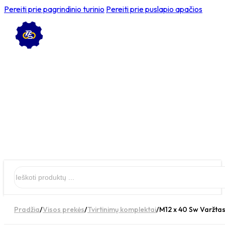
Pereiti prie pagrindinio turinio
Pereiti prie puslapio apačios
Ieškoti
Pradžia
/
Visos prekės
/
Tvirtinimų komplektai
/
M12 x 40 Sw Varžtas