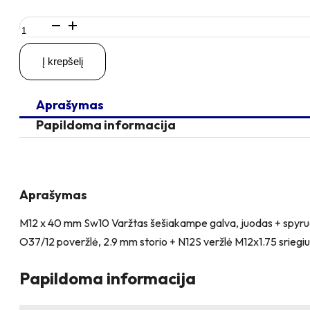
produkto
kiekis:
M12
Į krepšelį
x
40
Sw
Aprašymas
Varžtas
šešiakampe
Papildoma informacija
galva
+
spyruoklinė
poveržlė
+
Aprašymas
poveržlė
+
M12 x 40 mm Sw10 Varžtas šešiakampe galva, juodas + spyruokl
O37/12
O37/12 poveržlė, 2.9 mm storio + N12S veržlė M12x1.75 sriegiu, p
poveržlė
+
N12S
Papildoma informacija
Veržlė